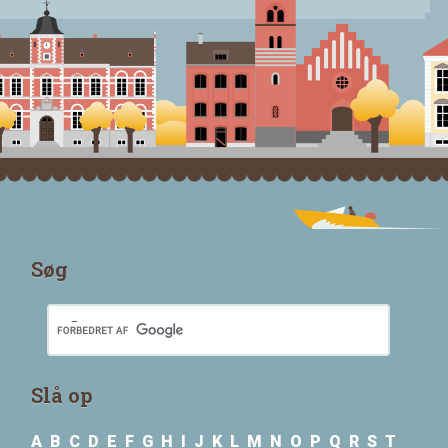
Søg
Slå op
A
B
C
D
E
F
G
H
I
J
K
L
M
N
O
P
Q
R
S
T