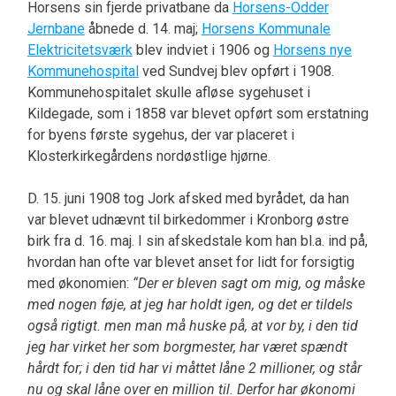
Horsens sin fjerde privatbane da
Horsens-Odder
Jernbane
åbnede d. 14. maj;
Horsens Kommunale
Elektricitetsværk
blev indviet i 1906 og
Horsens nye
Kommunehospital
ved Sundvej blev opført i 1908.
Kommunehospitalet skulle afløse sygehuset i
Kildegade, som i 1858 var blevet opført som erstatning
for byens første sygehus, der var placeret i
Klosterkirkegårdens nordøstlige hjørne.
D. 15. juni 1908 tog Jork afsked med byrådet, da han
var blevet udnævnt til birkedommer i Kronborg østre
birk fra d. 16. maj. I sin afskedstale kom han bl.a. ind på,
hvordan han ofte var blevet anset for lidt for forsigtig
med økonomien:
“Der er bleven sagt om mig, og måske
med nogen føje, at jeg har holdt igen, og det er tildels
også rigtigt. men man må huske på, at vor by, i den tid
jeg har virket her som borgmester, har været spændt
hårdt for; i den tid har vi måttet låne 2 millioner, og står
nu og skal låne over en million til. Derfor har økonomi