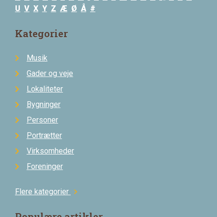
U
V
X
Y
Z
Æ
Ø
Å
#
Kategorier
Musik
Gader og veje
Lokaliteter
Bygninger
Personer
Portrætter
Virksomheder
Foreninger
Flere kategorier
chevron_right
Populære artikler