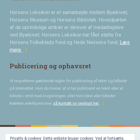
Horsens Leksikon er et samarbejde mellem Byarkivet,
Horsens Museum og Horsens Bibliotek. Hovedparten
af de oprindelige artikler er skrevet af medarbejdere
ved Byarkivet. Horsens Leksikon har fået støtte fra
Horsens Folkeblads fond og Hede Nielsens fond.
Læs
chevron_right
mere
Publicering og ophavsret
Vi respekterer gældende regler for publicering af tekst og billeder
på Internettet. Hvis du mener, at vi har publiceret en tekst eller et
billede i strid med lovgivningen, eller hvis tekst eller billeder
chevron_right
krænker enkeltpersoner,
så kontakt os venligst her
Privatliv & cookies: Dette website bruger cookies. Ved at fortsætte,
Bygget med