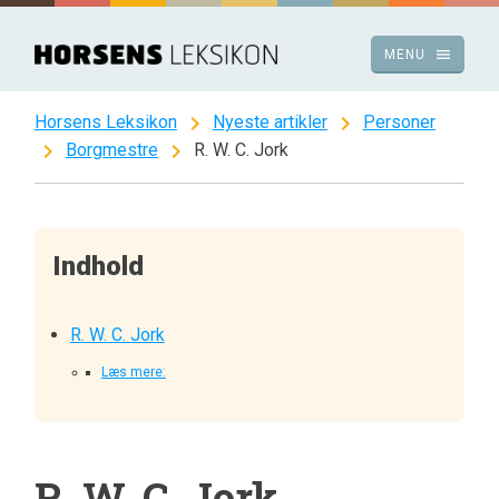
Spring
til
menu
MENU
indhold
chevron_right
chevron_right
Horsens Leksikon
Nyeste artikler
Personer
chevron_right
chevron_right
Borgmestre
R. W. C. Jork
Indhold
R. W. C. Jork
Læs mere:
R. W. C. Jork