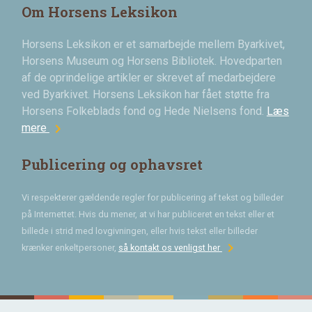
Om Horsens Leksikon
Horsens Leksikon er et samarbejde mellem Byarkivet,
Horsens Museum og Horsens Bibliotek. Hovedparten
af de oprindelige artikler er skrevet af medarbejdere
ved Byarkivet. Horsens Leksikon har fået støtte fra
Horsens Folkeblads fond og Hede Nielsens fond.
Læs
chevron_right
mere
Publicering og ophavsret
Vi respekterer gældende regler for publicering af tekst og billeder
på Internettet. Hvis du mener, at vi har publiceret en tekst eller et
billede i strid med lovgivningen, eller hvis tekst eller billeder
chevron_right
krænker enkeltpersoner,
så kontakt os venligst her