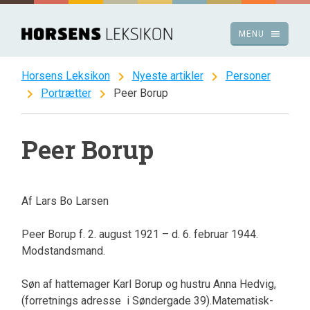
Spring
til
menu
MENU
indhold
chevron_right
chevron_right
Horsens Leksikon
Nyeste artikler
Personer
chevron_right
chevron_right
Portrætter
Peer Borup
Peer Borup
Af Lars Bo Larsen
Peer Borup f. 2. august 1921 – d. 6. februar 1944.
Modstandsmand.
Søn af hattemager Karl Borup og hustru Anna Hedvig,
(forretnings adresse i Søndergade 39).Matematisk-