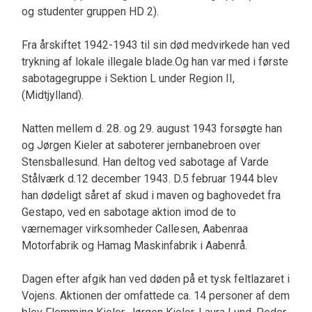
og studenter gruppen HD 2).
Fra årskiftet 1942-1943 til sin død medvirkede han ved
trykning af lokale illegale blade.Og han var med i første
sabotagegruppe i Sektion L under Region II,
(Midtjylland).
Natten mellem d. 28. og 29. august 1943 forsøgte han
og Jørgen Kieler at saboterer jernbanebroen over
Stensballesund. Han deltog ved sabotage af Varde
Stålværk d.12 december 1943. D.5 februar 1944 blev
han dødeligt såret af skud i maven og baghovedet fra
Gestapo, ved en sabotage aktion imod de to
værnemager virksomheder Callesen, Aabenraa
Motorfabrik og Hamag Maskinfabrik i Aabenrå.
Dagen efter afgik han ved døden på et tysk feltlazaret i
Vojens. Aktionen der omfattede ca. 14 personer af dem