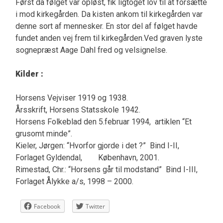
Først da følget var opløst, fik ligtoget lov til at forsætte
i mod kirkegården. Da kisten ankom til kirkegården var
denne sort af mennesker. En stor del af følget havde
fundet anden vej frem til kirkegården.Ved graven lyste
sognepræst Aage Dahl fred og velsignelse.
Kilder :
Horsens Vejviser 1919 og 1938.
Årsskrift, Horsens Statsskole 1942.
Horsens Folkeblad den 5.februar 1994, artiklen “Et
grusomt minde”.
Kieler, Jørgen: “Hvorfor gjorde i det ?” Bind I-II,
Forlaget Gyldendal, København, 2001.
Rimestad, Chr.: “Horsens går til modstand” Bind I-III,
Forlaget Ålykke a/s, 1998 – 2000.
Facebook
Twitter