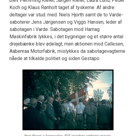
blev Flemming Kieler, Jørgen Kieler, Laura Lund, Peder
Koch og Klaus Rønholt taget af tyskerne. Af andre
deltager var stud. med. Niels Hjorth samt de to Varde-
saboterer Jens Jørgensen og Viggo Hansen, leder af
sabotagen i Varde. Sabotagen mod Hamag
Maskinfabrik lykkes, i det bygninger og et større antal
drejebænke blev ødelagt, men aktionen mod Callesen,
Aabenraa Motorfabrik, mislykkes da sabotagevagterne
nåede at tilkalde politiet og siden Gestapo.
Peer Borup`s begravelse, FDF spejdere omkring graven.