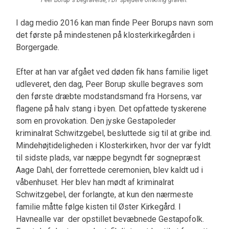
I dag medio 2016 kan man finde Peer Borups navn som
det første på mindestenen på klosterkirkegården i
Borgergade.
Efter at han var afgået ved døden fik hans familie liget
udleveret, den dag, Peer Borup skulle begraves som
den første dræbte modstandsmand fra Horsens, var
flagene på halv stang i byen. Det opfattede tyskerene
som en provokation. Den jyske Gestapoleder
kriminalrat Schwitzgebel, besluttede sig til at gribe ind.
Mindehøjtideligheden i Klosterkirken, hvor der var fyldt
til sidste plads, var næppe begyndt før sognepræst
Aage Dahl, der forrettede ceremonien, blev kaldt ud i
våbenhuset. Her blev han mødt af kriminalrat
Schwitzgebel, der forlangte, at kun den nærmeste
familie måtte følge kisten til Øster Kirkegård. I
Havnealle var der opstillet bevæbnede Gestapofolk.