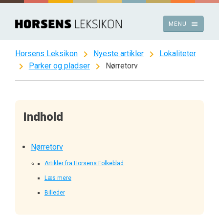
Spring
til
menu
MENU
indhold
chevron_right
chevron_right
Horsens Leksikon
Nyeste artikler
Lokaliteter
chevron_right
chevron_right
Parker og pladser
Nørretorv
Indhold
Nørretorv
Artikler fra Horsens Folkeblad
Læs mere
Billeder