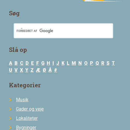
Søg
Slå op
A
B
C
D
E
F
G
H
I
J
K
L
M
N
O
P
Q
R
S
T
U
V
X
Y
Z
Æ
Ø
Å
#
Kategorier
Musik
Gader og veje
Lokaliteter
Bygninger