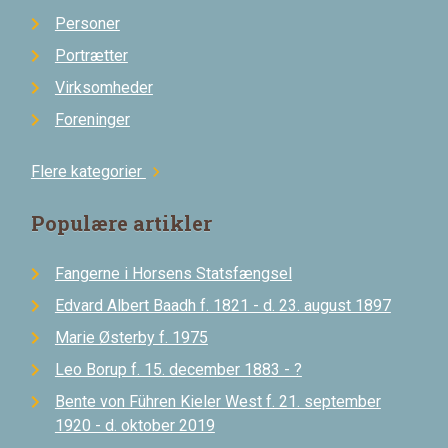
Personer
Portrætter
Virksomheder
Foreninger
Flere kategorier
chevron_right
Populære artikler
Fangerne i Horsens Statsfængsel
Edvard Albert Baadh f. 1821 - d. 23. august 1897
Marie Østerby f. 1975
Leo Borup f. 15. december 1883 - ?
Bente von Führen Kieler West f. 21. september
1920 - d. oktober 2019