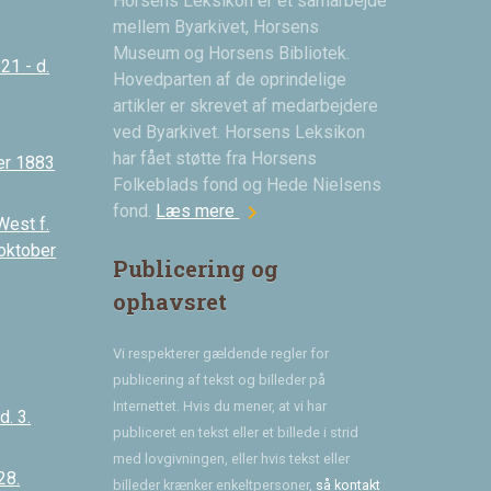
Horsens Leksikon er et samarbejde
mellem Byarkivet, Horsens
Museum og Horsens Bibliotek.
21 - d.
Hovedparten af de oprindelige
artikler er skrevet af medarbejdere
ved Byarkivet. Horsens Leksikon
har fået støtte fra Horsens
er 1883
Folkeblads fond og Hede Nielsens
chevron_right
fond.
Læs mere
West f.
 oktober
Publicering og
ophavsret
Vi respekterer gældende regler for
publicering af tekst og billeder på
Internettet. Hvis du mener, at vi har
. 3.
publiceret en tekst eller et billede i strid
med lovgivningen, eller hvis tekst eller
28.
billeder krænker enkeltpersoner,
så kontakt