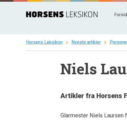
Spring
til
Forsi
indhold
chevron_right
chevron_right
Horsens Leksikon
Nyeste artikler
Persone
Niels La
Artikler fra Horsens 
Glarmester Niels Laursen fy