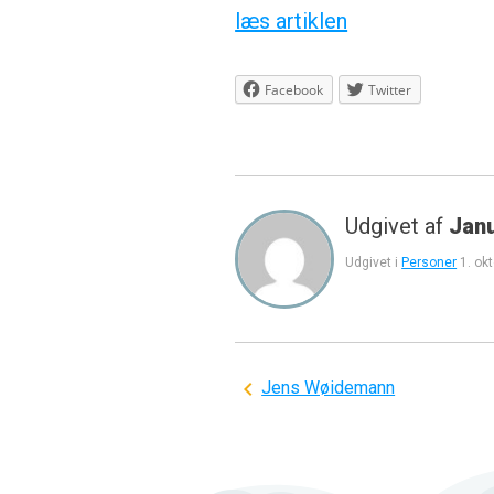
læs artiklen
Facebook
Twitter
Udgivet af
Jan
Udgivet i
Personer
1. ok
Indlægsnavigation
Jens Wøidemann