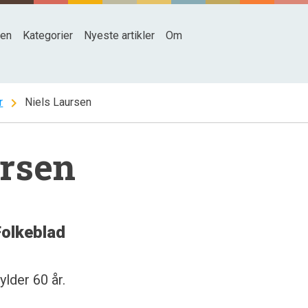
den
Kategorier
Nyeste artikler
Om
chevron_right
r
Niels Laursen
ursen
Folkeblad
lder 60 år.