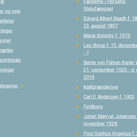
ik
Fangerne i Horsens
Statsfængsel
er og veje
Edvard Albert Baadh f. 18
liteter
23. august 1897
ninger
Marie Østerby f. 1975
soner
Leo Borup f. 15. decemb
trætter
- ?
ksomheder
Bente von Führen Kieler 
eninger
21. september 1920 - d.
2019
ategorier
chevron_right
Kalkbrænderivej
Carl E. Andersen f. 1903
Feldborg
Johan Marryat Johansen d
november 1928.
Poul Sophus Vogelius f. 