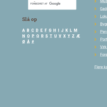
Mus
Gad
Loka
Slå op
Byg
A
B
C
D
E
F
G
H
I
J
K
L
M
Per
N
O
P
Q
R
S
T
U
V
X
Y
Z
Æ
Por
Ø
Å
#
Vir
For
Flere k