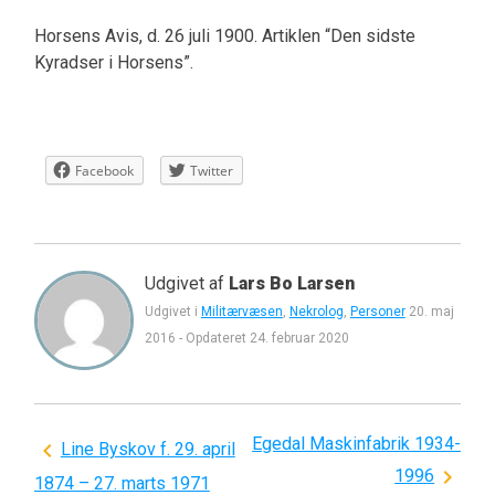
Horsens Avis, d. 26 juli 1900. Artiklen “Den sidste
Kyradser i Horsens”.
Facebook
Twitter
Udgivet af
Lars Bo Larsen
Udgivet i
Militærvæsen
,
Nekrolog
,
Personer
20. maj
2016
-
Opdateret
24. februar 2020
Egedal Maskinfabrik 1934-
Indlægsnavigation
Line Byskov f. 29. april
1996
1874 – 27. marts 1971