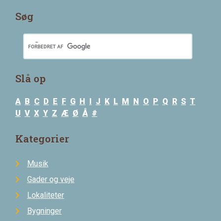
Søg
Slå op
A
B
C
D
E
F
G
H
I
J
K
L
M
N
O
P
Q
R
S
T
U
V
X
Y
Z
Æ
Ø
Å
#
Kategorier
Musik
Gader og veje
Lokaliteter
Bygninger