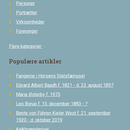
Personer
Portrætter
Virksomheder
Foreninger
Flere kategorier
chevron_right
Populære artikler
Fangerne i Horsens Statsfængsel
Edvard Albert Baadh f. 1821 - d. 23. august 1897
Marie Østerby f. 1975
Leo Borup f. 15. december 1883 - ?
Bente von Führen Kieler West f. 21. september
1920 - d. oktober 2019
Kalkbrænderivej