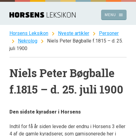
Spring
til
menu
MENU
indhold
chevron_right
chevron_right
Horsens Leksikon
Nyeste artikler
Personer
chevron_right
chevron_right
Nekrolog
Niels Peter Bøgballe f.1815 – d. 25.
juli 1900
Niels Peter Bøgballe
f.1815 – d. 25. juli 1900
Den sidste kyradser i Horsens
Indtil for få år siden levede der endnu i Horsens 3 eller
4 af de gamle kyradserer, som garnisonerede her i