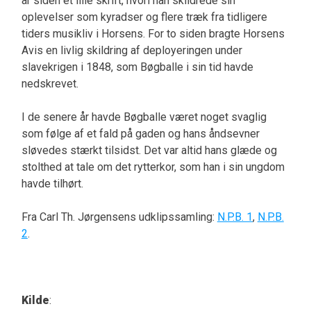
år siden et lille skrift, hvori han skildrede sin
oplevelser som kyradser og flere træk fra tidligere
tiders musikliv i Horsens. For to siden bragte Horsens
Avis en livlig skildring af deployeringen under
slavekrigen i 1848, som Bøgballe i sin tid havde
nedskrevet.
I de senere år havde Bøgballe været noget svaglig
som følge af et fald på gaden og hans åndsevner
sløvedes stærkt tilsidst. Det var altid hans glæde og
stolthed at tale om det rytterkor, som han i sin ungdom
havde tilhørt.
Fra Carl Th. Jørgensens udklipssamling:
N.P.B. 1
,
N.P.B.
2
.
Kilde
: