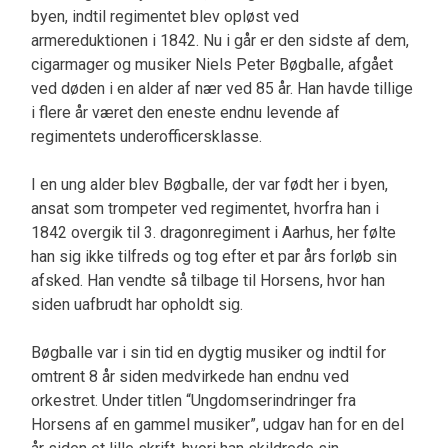
byen, indtil regimentet blev opløst ved
armereduktionen i 1842. Nu i går er den sidste af dem,
cigarmager og musiker Niels Peter Bøgballe, afgået
ved døden i en alder af nær ved 85 år. Han havde tillige
i flere år været den eneste endnu levende af
regimentets underofficersklasse.
I en ung alder blev Bøgballe, der var født her i byen,
ansat som trompeter ved regimentet, hvorfra han i
1842 overgik til 3. dragonregiment i Aarhus, her følte
han sig ikke tilfreds og tog efter et par års forløb sin
afsked. Han vendte så tilbage til Horsens, hvor han
siden uafbrudt har opholdt sig.
Bøgballe var i sin tid en dygtig musiker og indtil for
omtrent 8 år siden medvirkede han endnu ved
orkestret. Under titlen “Ungdomserindringer fra
Horsens af en gammel musiker”, udgav han for en del