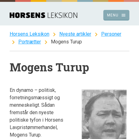
Spring
til
menu
MENU
indhold
chevron_right
chevron_right
Horsens Leksikon
Nyeste artikler
Personer
chevron_right
chevron_right
Portrætter
Mogens Turup
Mogens Turup
En dynamo – politisk,
forretningsmæssigt og
menneskeligt. Sådan
fremstår den nyeste
politiske tyfon i Horsens
Lavpristømmerhandel,
Mogens Turup.