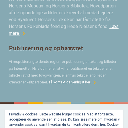
Horsens Museum og Horsens Bibliotek. Hovedparten
af de oprindelige artikler er skrevet af medarbejdere
ved Byarkivet. Horsens Leksikon har fået støtte fra
Horsens Folkeblads fond og Hede Nielsens fond.
Læs
chevron_right
mere
Publicering og ophavsret
Vi respekterer gældende regler for publicering af tekst og billeder
på Internettet. Hvis du mener, at vi har publiceret en tekst eller et
billede i strid med lovgivningen, eller hvis tekst eller billeder
chevron_right
krænker enkeltpersoner,
så kontakt os venligst her
Privatliv & cookies: Dette website bruger cookies. Ved at fortsætte,
Bygget med
accepterer du anvendelsen af disse. Du kan læse mere om, hvordan vi
WordPress
og
anvender cookies, samt hvordan du kan kontrollere dem, her:
Cookie-
favorite
af