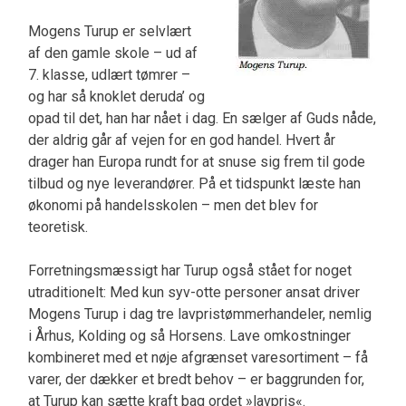
Mogens Turup er selvlært
af den gamle skole – ud af
7. klasse, udlært tømrer –
og har så knoklet deruda’ og
opad til det, han har nået i dag. En sælger af Guds nåde,
der aldrig går af vejen for en god handel. Hvert år
drager han Europa rundt for at snuse sig frem til gode
tilbud og nye leverandører. På et tidspunkt læste han
økonomi på handelsskolen – men det blev for
teoretisk.
Forretningsmæssigt har Turup også stået for noget
utraditionelt: Med kun syv-otte personer ansat driver
Mogens Turup i dag tre lavpristømmerhandeler, nemlig
i Århus, Kolding og så Horsens. Lave omkostninger
kombineret med et nøje afgrænset varesortiment – få
varer, der dækker et bredt behov – er baggrunden for,
at Turup kan sætte kraft bag ordet »lavpris«.