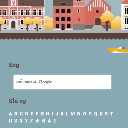
Søg
Slå op
A
B
C
D
E
F
G
H
I
J
K
L
M
N
O
P
Q
R
S
T
U
V
X
Y
Z
Æ
Ø
Å
#