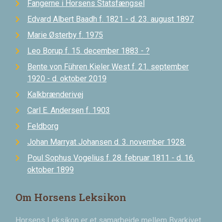
Fangerne i Horsens Statsfængsel
Edvard Albert Baadh f. 1821 - d. 23. august 1897
Marie Østerby f. 1975
Leo Borup f. 15. december 1883 - ?
Bente von Führen Kieler West f. 21. september
1920 - d. oktober 2019
Kalkbrænderivej
Carl E. Andersen f. 1903
Feldborg
Johan Marryat Johansen d. 3. november 1928.
Poul Sophus Vogelius f. 28. februar 1811 - d. 16.
oktober 1899
Om Horsens Leksikon
Horsens Leksikon er et samarbejde mellem Byarkivet,