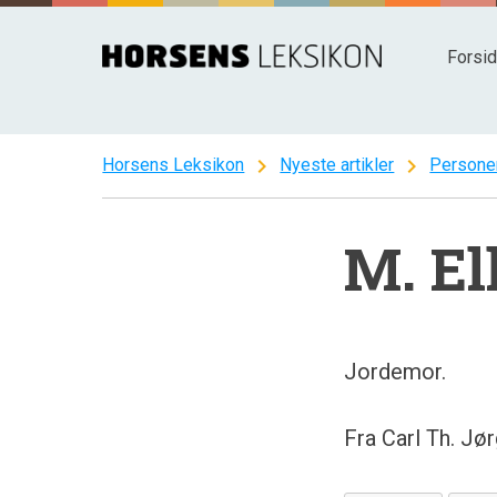
Spring
til
Forsi
indhold
chevron_right
chevron_right
Horsens Leksikon
Nyeste artikler
Persone
M. El
Jordemor.
Fra Carl Th. Jø