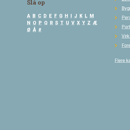
Slå op
Byg
A
B
C
D
E
F
G
H
I
J
K
L
M
Per
N
O
P
Q
R
S
T
U
V
X
Y
Z
Æ
Por
Ø
Å
#
Vir
For
Flere k