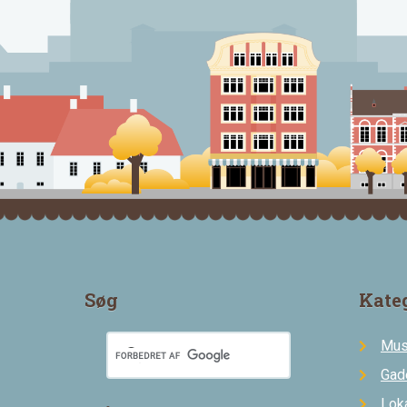
Søg
Kate
Mus
Gad
Loka