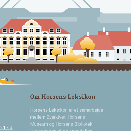
Om Horsens Leksikon
Horsens Leksikon er et samarbejde
mellem Byarkivet, Horsens
Museum og Horsens Bibliotek.
21 - d.