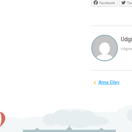
Facebook
Twi
Udgi
Udgive
Indlægsnavi
Anna Elley