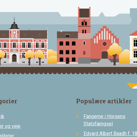
gorier
Populære artikler
ik
Fangerne i Horsens
Statsfængsel
er og veje
Edvard Albert Baadh f. 18
liteter