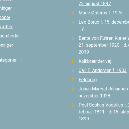
23. august 1897
ninger
Marie Østerby f. 1975
soner
Leo Borup f. 15. decemb
trætter
- ?
ksomheder
Bente von Führen Kieler 
eninger
21. september 1920 - d.
2019
ategorier
chevron_right
Kalkbrænderivej
Carl E. Andersen f. 1903
Feldborg
Johan Marryat Johansen d
november 1928.
Poul Sophus Vogelius f. 
februar 1811 - d. 16. okt
1899