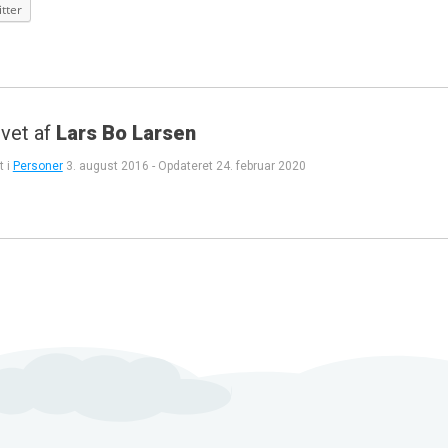
tter
vet af
Lars Bo Larsen
t i
Personer
3. august 2016
-
Opdateret
24. februar 2020
gation