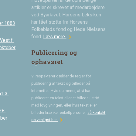
Hovedparten af de oprindelige
artikler er skrevet af medarbejdere
ved Byarkivet. Horsens Leksikon
har fået støtte fra Horsens
er 1883
Folkeblads fond og Hede Nielsens
chevron_right
fond.
Læs mere
West f.
 oktober
Publicering og
ophavsret
Vi respekterer gældende regler for
publicering af tekst og billeder på
Internettet. Hvis du mener, at vi har
. 3.
publiceret en tekst eller et billede i strid
med lovgivningen, eller hvis tekst eller
28.
billeder krænker enkeltpersoner,
så kontakt
ober
chevron_right
os venligst her