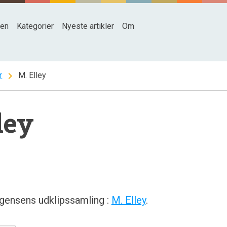
den
Kategorier
Nyeste artikler
Om
chevron_right
r
M. Elley
ley
rgensens udklipssamling :
M. Elley
.