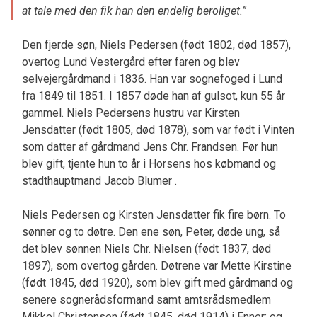
at tale med den fik han den endelig beroliget.”
Den fjerde søn, Niels Pedersen (født 1802, død 1857),
overtog Lund Vestergård efter faren og blev
selvejergårdmand i 1836. Han var sognefoged i Lund
fra 1849 til 1851. I 1857 døde han af gulsot, kun 55 år
gammel. Niels Pedersens hustru var Kirsten
Jensdatter (født 1805, død 1878), som var født i Vinten
som datter af gårdmand Jens Chr. Frandsen. Før hun
blev gift, tjente hun to år i Horsens hos købmand og
stadthauptmand Jacob Blumer .
Niels Pedersen og Kirsten Jensdatter fik fire børn. To
sønner og to døtre. Den ene søn, Peter, døde ung, så
det blev sønnen Niels Chr. Nielsen (født 1837, død
1897), som overtog gården. Døtrene var Mette Kirstine
(født 1845, død 1920), som blev gift med gårdmand og
senere sognerådsformand samt amtsrådsmedlem
Mikkel Christensen (født 1845, død 1914) i Enner; og