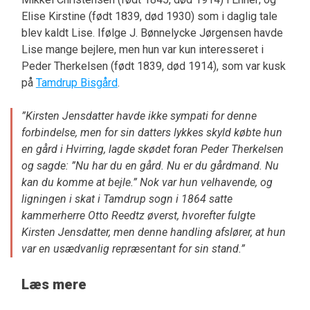
Elise Kirstine (født 1839, død 1930) som i daglig tale
blev kaldt Lise. Ifølge J. Bønnelycke Jørgensen havde
Lise mange bejlere, men hun var kun interesseret i
Peder Therkelsen (født 1839, død 1914), som var kusk
på
Tamdrup Bisgård
.
”Kirsten Jensdatter havde ikke sympati for denne
forbindelse, men for sin datters lykkes skyld købte hun
en gård i Hvirring, lagde skødet foran Peder Therkelsen
og sagde: ”Nu har du en gård. Nu er du gårdmand. Nu
kan du komme at bejle.” Nok var hun velhavende, og
ligningen i skat i Tamdrup sogn i 1864 satte
kammerherre Otto Reedtz øverst, hvorefter fulgte
Kirsten Jensdatter, men denne handling afslører, at hun
var en usædvanlig repræsentant for sin stand.”
Læs mere