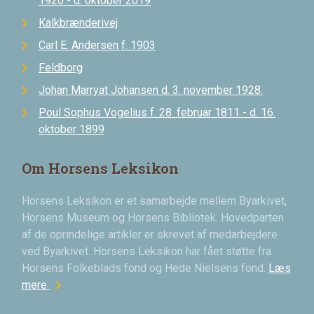
1920 - d. oktober 2019
Kalkbrænderivej
Carl E. Andersen f. 1903
Feldborg
Johan Marryat Johansen d. 3. november 1928.
Poul Sophus Vogelius f. 28. februar 1811 - d. 16.
oktober 1899
Om Horsens Leksikon
Horsens Leksikon er et samarbejde mellem Byarkivet,
Horsens Museum og Horsens Bibliotek. Hovedparten
af de oprindelige artikler er skrevet af medarbejdere
ved Byarkivet. Horsens Leksikon har fået støtte fra
Horsens Folkeblads fond og Hede Nielsens fond.
Læs
chevron_right
mere