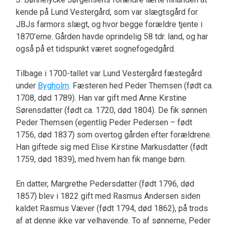
kende på Lund Vestergård, som var slægtsgård for
JBJs farmors slægt, og hvor begge forældre tjente i
1870’erne. Gården havde oprindelig 58 tdr. land, og har
også på et tidspunkt været sognefogedgård.
Tilbage i 1700-tallet var Lund Vestergård fæstegård
under
Bygholm
. Fæsteren hed Peder Themsen (født ca.
1708, død 1789). Han var gift med Anne Kirstine
Sørensdatter (født ca. 1720, død 1804). De fik sønnen
Peder Themsen (egentlig Peder Pedersen – født
1756, død 1837) som overtog gården efter forældrene.
Han giftede sig med Elise Kirstine Markusdatter (født
1759, død 1839), med hvem han fik mange børn.
En datter, Margrethe Pedersdatter (født 1796, død
1857) blev i 1822 gift med Rasmus Andersen siden
kaldet Rasmus Væver (født 1794, død 1862), på trods
af at denne ikke var velhavende. To af sønnerne, Peder