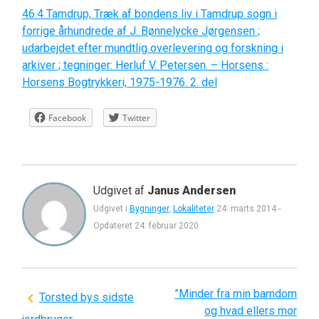
46.4 Tamdrup, Træk af bondens liv i Tamdrup sogn i
forrige århundrede af J. Bønnelycke Jørgensen ;
udarbejdet efter mundtlig overlevering og forskning i
arkiver ; tegninger: Herluf V. Petersen. – Horsens :
Horsens Bogtrykkeri, 1975-1976. 2. del
Facebook
Twitter
Udgivet af
Janus Andersen
Udgivet i
Bygninger
,
Lokaliteter
24. marts 2014
-
Opdateret
24. februar 2020
”Minder fra min barndom
Indlægsnavigation
Torsted bys sidste
og hvad ellers mor