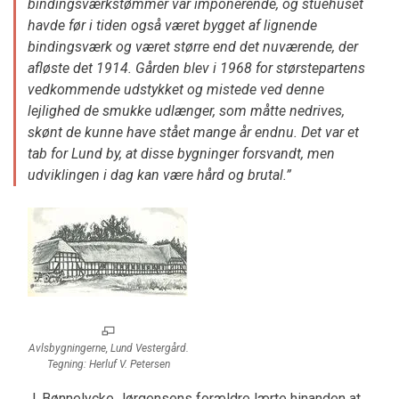
bindingsværkstømmer var imponerende, og stuehuset
havde før i tiden også været bygget af lignende
bindingsværk og været større end det nuværende, der
afløste det 1914. Gården blev i 1968 for størstepartens
vedkommende udstykket og mistede ved denne
lejlighed de smukke udlænger, som måtte nedrives,
skønt de kunne have stået mange år endnu. Det var et
tab for Lund by, at disse bygninger forsvandt, men
udviklingen i dag kan være hård og brutal.”
Avlsbygningerne, Lund Vestergård.
Tegning: Herluf V. Petersen
J. Bønnelycke Jørgensens forældre lærte hinanden at