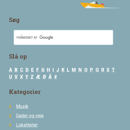
Søg
Slå op
A
B
C
D
E
F
G
H
I
J
K
L
M
N
O
P
Q
R
S
T
U
V
X
Y
Z
Æ
Ø
Å
#
Kategorier
Musik
Gader og veje
Lokaliteter