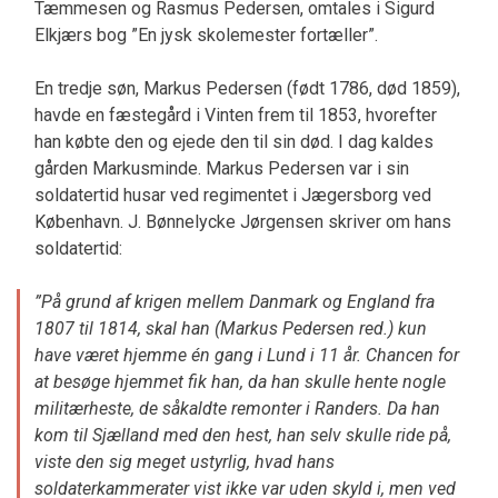
Tæmmesen og Rasmus Pedersen, omtales i Sigurd
Elkjærs bog ”En jysk skolemester fortæller”.
En tredje søn, Markus Pedersen (født 1786, død 1859),
havde en fæstegård i Vinten frem til 1853, hvorefter
han købte den og ejede den til sin død. I dag kaldes
gården Markusminde. Markus Pedersen var i sin
soldatertid husar ved regimentet i Jægersborg ved
København. J. Bønnelycke Jørgensen skriver om hans
soldatertid:
”På grund af krigen mellem Danmark og England fra
1807 til 1814, skal han (Markus Pedersen red.) kun
have været hjemme én gang i Lund i 11 år. Chancen for
at besøge hjemmet fik han, da han skulle hente nogle
militærheste, de såkaldte remonter i Randers. Da han
kom til Sjælland med den hest, han selv skulle ride på,
viste den sig meget ustyrlig, hvad hans
soldaterkammerater vist ikke var uden skyld i, men ved