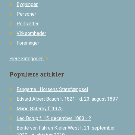
Bygninger
Personer
Portrætter
Virksomheder
Foreninger
Flere kategorier
chevron_right
Populære artikler
Fangerne i Horsens Statsfængsel
Edvard Albert Baadh f. 1821 - d. 23. august 1897
Marie Østerby f. 1975
Leo Borup f. 15. december 1883 - ?
Bente von Führen Kieler West f. 21. september