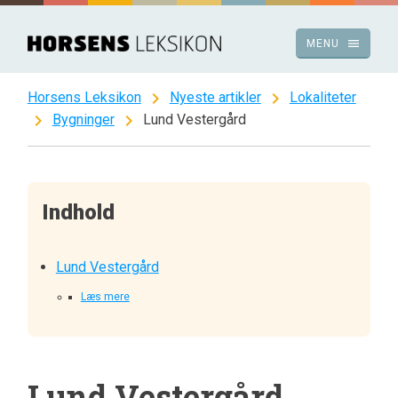
Spring
til
menu
MENU
indhold
chevron_right
chevron_right
Horsens Leksikon
Nyeste artikler
Lokaliteter
chevron_right
chevron_right
Bygninger
Lund Vestergård
Indhold
Lund Vestergård
Læs mere
Lund Vestergård