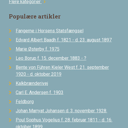
Flere kategorier
chevron_right
Populære artikler
Fangerne i Horsens Statsfængsel
Edvard Albert Baadh f. 1821 - d. 23. august 1897
Marie Østerby f. 1975
Leo Borup f. 15. december 1883 - ?
Bente von Führen Kieler West f. 21. september
1920 - d. oktober 2019
Kalkbrænderivej
Carl E. Andersen f. 1903
Feldborg
Johan Marryat Johansen d. 3. november 1928.
Poul Sophus Vogelius f. 28. februar 1811 - d. 16.
oktober 1899