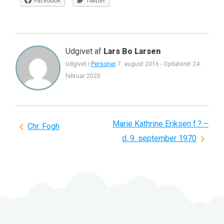
Facebook
Twitter
Udgivet af
Lars Bo Larsen
Udgivet i
Personer
7. august 2016
-
Opdateret
24.
februar 2020
Marie Kathrine Eriksen f.? –
Indlægsnavigation
Chr. Fogh
d. 9. september 1970