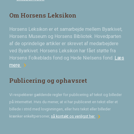
Om Horsens Leksikon
Horsens Leksikon er et samarbejde mellem Byarkivet,
Horsens Museum og Horsens Bibliotek. Hovedparten
af de oprindelige artikler er skrevet af medarbejdere
ved Byarkivet. Horsens Leksikon har fået støtte fra
Horsens Folkeblads fond og Hede Nielsens fond.
Læs
chevron_right
mere
Publicering og ophavsret
Vi respekterer gældende regler for publicering af tekst og billeder
på Internettet. Hvis du mener, at vi har publiceret en tekst eller et
billede i strid med lovgivningen, eller hvis tekst eller billeder
chevron_right
krænker enkeltpersoner,
så kontakt os venligst her