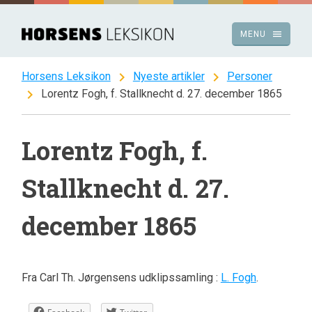
Spring
til
menu
MENU
indhold
chevron_right
chevron_right
Horsens Leksikon
Nyeste artikler
Personer
chevron_right
Lorentz Fogh, f. Stallknecht d. 27. december 1865
Lorentz Fogh, f.
Stallknecht d. 27.
december 1865
Fra Carl Th. Jørgensens udklipssamling :
L. Fogh
.