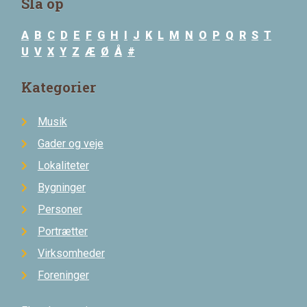
Slå op
A
B
C
D
E
F
G
H
I
J
K
L
M
N
O
P
Q
R
S
T
U
V
X
Y
Z
Æ
Ø
Å
#
Kategorier
Musik
Gader og veje
Lokaliteter
Bygninger
Personer
Portrætter
Virksomheder
Foreninger