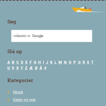
Søg
Slå op
A
B
C
D
E
F
G
H
I
J
K
L
M
N
O
P
Q
R
S
T
U
V
X
Y
Z
Æ
Ø
Å
#
Kategorier
Musik
Gader og veje