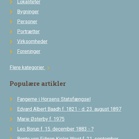
Lokaliteter
Bygninger
Personer
Portrætter
Virksomheder
Foreninger
Flere kategorier
chevron_right
Populære artikler
Fangerne i Horsens Statsfængsel
Edvard Albert Baadh f. 1821 - d. 23. august 1897
Marie Østerby f. 1975
Leo Borup f. 15. december 1883 - ?
Bente von Führen Kieler West f. 21. september