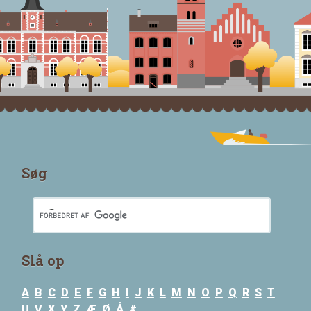
Søg
Slå op
A
B
C
D
E
F
G
H
I
J
K
L
M
N
O
P
Q
R
S
T
U
V
X
Y
Z
Æ
Ø
Å
#