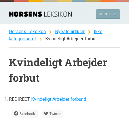
Spring
til
menu
MENU
indhold
chevron_right
chevron_right
Horsens Leksikon
Nyeste artikler
Ikke
chevron_right
kategoriseret
Kvindeligt Arbejder forbut
Kvindeligt Arbejder
forbut
REDIRECT
Kvindeligt Arbejder forbund
Facebook
Twitter