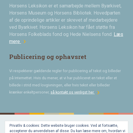
Horsens Leksikon er et samarbejde mellem Byarkivet,
Horsens Museum og Horsens Bibliotek. Hovedparten
af de oprindelige artikler er skrevet af medarbejdere
ved Byarkivet. Horsens Leksikon har fået støtte fra
Horsens Folkeblads fond og Hede Nielsens fond.
Læs
chevron_right
mere
Publicering og ophavsret
Vi respekterer gældende regler for publicering af tekst og billeder
på Internettet. Hvis du mener, at vi har publiceret en tekst eller et
billede i strid med lovgivningen, eller hvis tekst eller billeder
chevron_right
krænker enkeltpersoner,
så kontakt os venligst her
Privatliv & cookies: Dette website bruger cookies. Ved at fortsætte,
Bygget med
accepterer du anvendelsen af disse. Du kan læse mere om, hvordan vi
WordPress
og