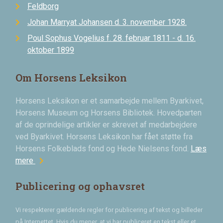
Feldborg
Johan Marryat Johansen d. 3. november 1928.
Poul Sophus Vogelius f. 28. februar 1811 - d. 16.
oktober 1899
Om Horsens Leksikon
Horsens Leksikon er et samarbejde mellem Byarkivet,
Horsens Museum og Horsens Bibliotek. Hovedparten
af de oprindelige artikler er skrevet af medarbejdere
ved Byarkivet. Horsens Leksikon har fået støtte fra
Horsens Folkeblads fond og Hede Nielsens fond.
Læs
chevron_right
mere
Publicering og ophavsret
Vi respekterer gældende regler for publicering af tekst og billeder
på Internettet. Hvis du mener, at vi har publiceret en tekst eller et