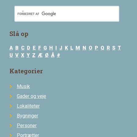
Slå op
A
B
C
D
E
F
G
H
I
J
K
L
M
N
O
P
Q
R
S
T
U
V
X
Y
Z
Æ
Ø
Å
#
Kategorier
Musik
Gader og veje
Lokaliteter
Bygninger
Personer
Portrætter