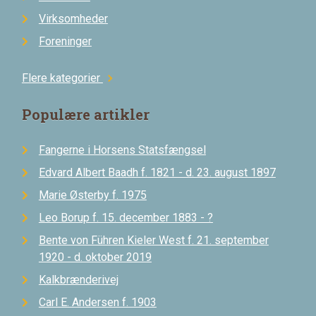
Virksomheder
Foreninger
Flere kategorier
chevron_right
Populære artikler
Fangerne i Horsens Statsfængsel
Edvard Albert Baadh f. 1821 - d. 23. august 1897
Marie Østerby f. 1975
Leo Borup f. 15. december 1883 - ?
Bente von Führen Kieler West f. 21. september
1920 - d. oktober 2019
Kalkbrænderivej
Carl E. Andersen f. 1903