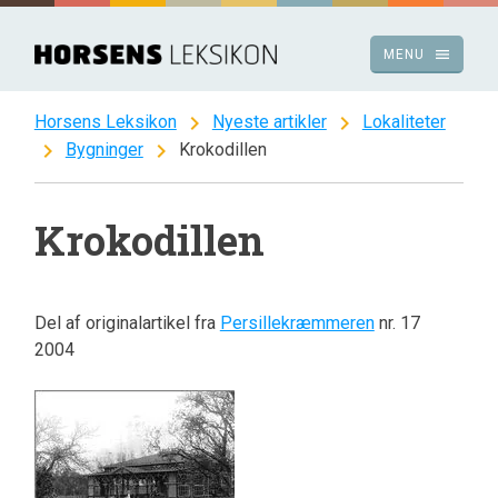
Spring
til
menu
MENU
indhold
chevron_right
chevron_right
Horsens Leksikon
Nyeste artikler
Lokaliteter
chevron_right
chevron_right
Bygninger
Krokodillen
Krokodillen
Del af originalartikel fra
Persillekræmmeren
nr. 17
2004