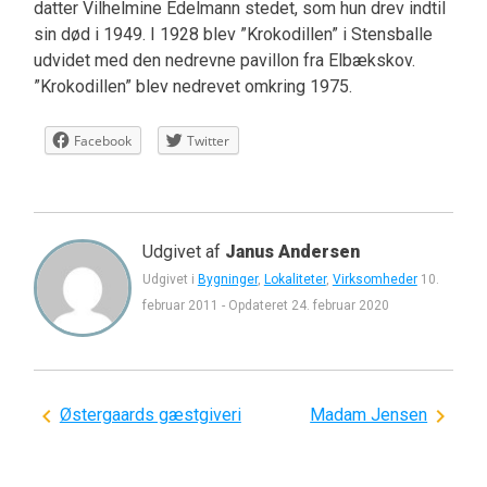
datter Vilhelmine Edelmann stedet, som hun drev indtil
sin død i 1949. I 1928 blev ”Krokodillen” i Stensballe
udvidet med den nedrevne pavillon fra Elbækskov.
”Krokodillen” blev nedrevet omkring 1975.
Facebook
Twitter
Udgivet af
Janus Andersen
Udgivet i
Bygninger
,
Lokaliteter
,
Virksomheder
10.
februar 2011
-
Opdateret
24. februar 2020
Indlægsnavigation
Østergaards gæstgiveri
Madam Jensen