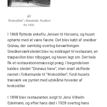
”Krokodillen” i Stensballe. Postkort
fra 1900.
I 1868 flyttede enkefru Jensen til Horsens, og huset
ophørte med at være fæste. Det blev købt af snedker
Grünau, der samtidig overtog beværtningen.
Snedkerværkstedet blev nu inddraget til restaurant, en
træpavillon blev tilbygget, og haven lagt om. Det hele
fik et restaurationsmæssigt præg. I begyndelsen
kaldes stedet ”Grünaus have”, men snart skiftede
navnet i folkemunde til ”Krokodillen”, fordi husets
træværk var pyntet med udskårne hoveder af
krokodiller.
I 1898 blev restauranten solgt til Jens Vilhelm
Edelmann, og efter hans død i 1928 overtog hans