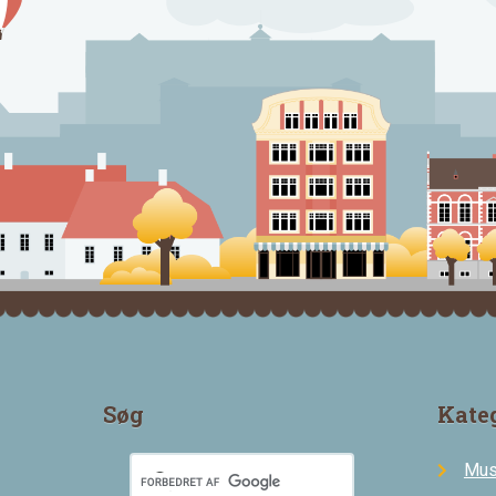
Søg
Kate
Mus