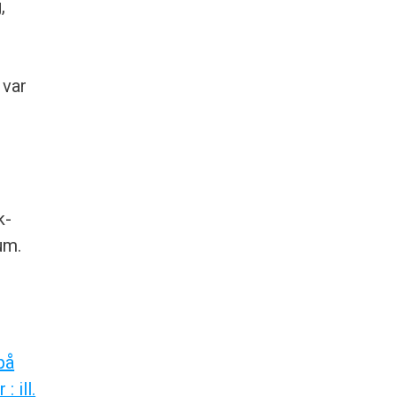
,
 var
k-
um.
på
 ill.