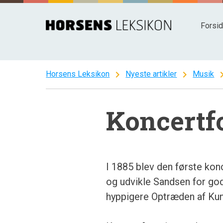
Spring
til
Forsi
indhold
chevron_right
chevron_right
chevron
Horsens Leksikon
Nyeste artikler
Musik
Koncertf
I 1885 blev den første kon
og udvikle Sandsen for god
hyppigere Optræden af Kuns