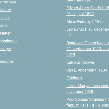
Statsfængsel
er og veje
Edvard Albert Baadh f. 18
liteter
23. august 1897
ninger
Marie Østerby f. 1975
soner
Leo Borup f. 15. decemb
trætter
- ?
ksomheder
Bente von Führen Kieler 
eninger
21. september 1920 - d.
2019
ategorier
chevron_right
Kalkbrænderivej
Carl E. Andersen f. 1903
Feldborg
Johan Marryat Johansen d
november 1928.
Poul Sophus Vogelius f. 
februar 1811 - d. 16. okt