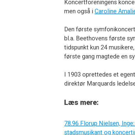
Koncertforeningens koncer
men også i
Caroline Amali
Den første symfonikoncert
bl.a. Beethovens første sy
tidspunkt kun 24 musikere, 
første gang magtede en sy
I 1903 oprettedes et egen
direktør Marquards ledelse
Læs mere:
78.96 Florup Nielsen, Ing
stadsmusikant og koncertins