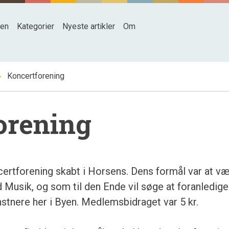
den
Kategorier
Nyeste artikler
Om
_right
Koncertforening
orening
certforening skabt i Horsens. Dens formål var at v
 Musik, og som til den Ende vil søge at foranledige
tnere her i Byen. Medlemsbidraget var 5 kr.