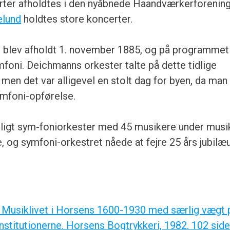
ter afholdtes i den nyåbnede Haandværkerforening
elund
holdtes store koncerter.
 blev afholdt 1. november 1885, og på programmet
mfoni. Deichmanns orkester talte på dette tidlige
men det var alligevel en stolt dag for byen, da man
mfoni-opførelse.
tligt sym-foniorkester med 45 musikere under musi
, og symfoni-orkestret nåede at fejre 25 års jubilæ
e: Musiklivet i Horsens 1600-1930 med særlig vægt 
titutionerne. Horsens Bogtrykkeri, 1982. 102 sider :