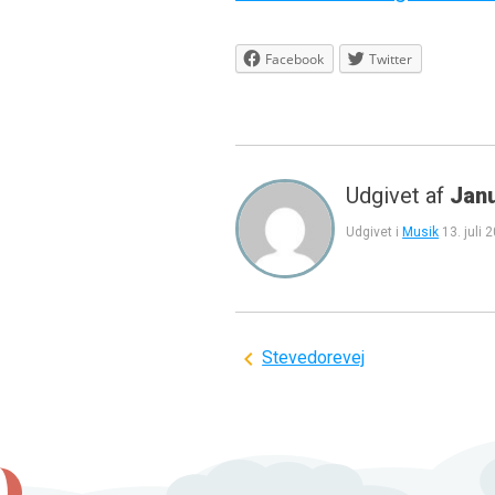
Facebook
Twitter
Udgivet af
Jan
Udgivet i
Musik
13. juli 
Indlægsnavigation
Stevedorevej