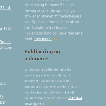
Museum og Horsens Bibliotek.
21 - d.
Hovedparten af de oprindelige
artikler er skrevet af medarbejdere
ved Byarkivet. Horsens Leksikon
har fået støtte fra Horsens
er 1883
Folkeblads fond og Hede Nielsens
chevron_right
fond.
Læs mere
West f.
 oktober
Publicering og
ophavsret
Vi respekterer gældende regler for
publicering af tekst og billeder på
Internettet. Hvis du mener, at vi har
. 3.
publiceret en tekst eller et billede i strid
med lovgivningen, eller hvis tekst eller
28.
billeder krænker enkeltpersoner,
så kontakt
ober
chevron_right
os venligst her