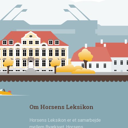
Om Horsens Leksikon
Horsens Leksikon er et samarbejde
mellem Byarkivet, Horsens