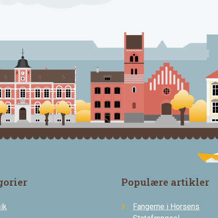
gorier
Populære artikler
ik
Fangerne i Horsens