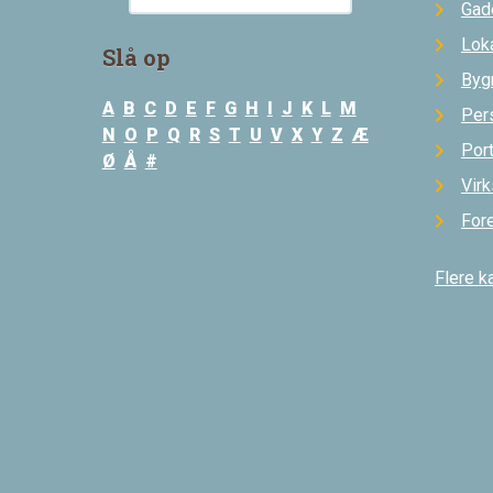
Gad
Loka
Slå op
Byg
A
B
C
D
E
F
G
H
I
J
K
L
M
Per
N
O
P
Q
R
S
T
U
V
X
Y
Z
Æ
Por
Ø
Å
#
Vir
For
Flere k