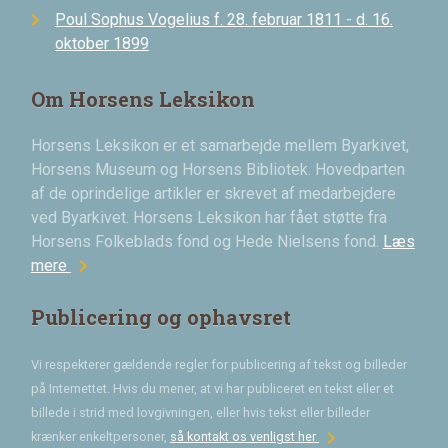
Poul Sophus Vogelius f. 28. februar 1811 - d. 16.
oktober 1899
Om Horsens Leksikon
Horsens Leksikon er et samarbejde mellem Byarkivet,
Horsens Museum og Horsens Bibliotek. Hovedparten
af de oprindelige artikler er skrevet af medarbejdere
ved Byarkivet. Horsens Leksikon har fået støtte fra
Horsens Folkeblads fond og Hede Nielsens fond.
Læs
chevron_right
mere
Publicering og ophavsret
Vi respekterer gældende regler for publicering af tekst og billeder
på Internettet. Hvis du mener, at vi har publiceret en tekst eller et
billede i strid med lovgivningen, eller hvis tekst eller billeder
chevron_right
krænker enkeltpersoner,
så kontakt os venligst her