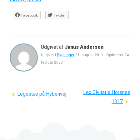
Facebook
Twitter
Udgivet af
Janus Andersen
Udgivet i
Bygninger
31. august 2011
-
Opdateret
24.
februar 2020
Lex Civitatis Horsnes
Indlægsnavigation
Legestue på Hybenvej
1317