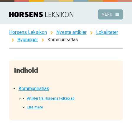
Spring
til
menu
MENU
indhold
chevron_right
chevron_right
Horsens Leksikon
Nyeste artikler
Lokaliteter
chevron_right
chevron_right
Bygninger
Kommuneatlas
Indhold
Kommuneatlas
Artikler fra Horsens Folkeblad
Læs mere