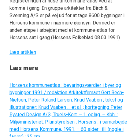
Registreringen af huse til kommune-atlas ved at
komme i gang. En gruppe arkitekter fra Birch &
Svenning A/S er på vej ud for at tage 8600 bygninger i
Horsens kommune i nærmere øjensyn. Dermed er
anden etape i arbejdet med et kommune-atlas for
Horsens sat i gang (Horsens Folkeblad 08.03.1991)
Læs artiklen
Læs mere
Horsens kommuneatlas : bevaringsværdier i byer og
bygninger 1991 / redaktion Arkitektfirmaet Gert Bech-
Nielsen, Peter Roland Larsen, Knud Vaaben ; tekst og
illustrationer: Knud Vaaben … et al. ; korttegning Peter
Bysted Design A/S, Truels-Kort. – 1. oplag. – Kbh. :
Miljøministeriet, Planstyrelsen ; Horsens : i samarbejde
med Horsens Kommune, 1991. – 60 sider : ill. (nogle i
farver) ; 35 cm