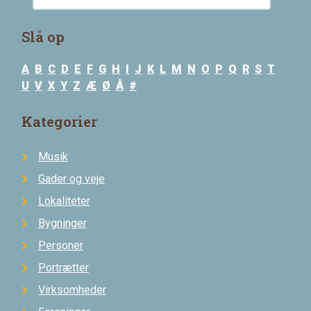
Slå op
A
B
C
D
E
F
G
H
I
J
K
L
M
N
O
P
Q
R
S
T
U
V
X
Y
Z
Æ
Ø
Å
#
Kategorier
Musik
Gader og veje
Lokaliteter
Bygninger
Personer
Portrætter
Virksomheder