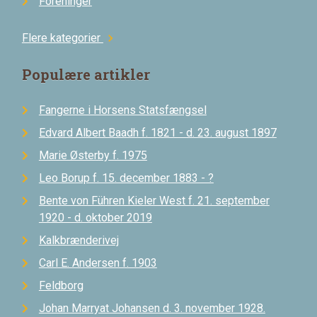
Foreninger
Flere kategorier
chevron_right
Populære artikler
Fangerne i Horsens Statsfængsel
Edvard Albert Baadh f. 1821 - d. 23. august 1897
Marie Østerby f. 1975
Leo Borup f. 15. december 1883 - ?
Bente von Führen Kieler West f. 21. september
1920 - d. oktober 2019
Kalkbrænderivej
Carl E. Andersen f. 1903
Feldborg
Johan Marryat Johansen d. 3. november 1928.