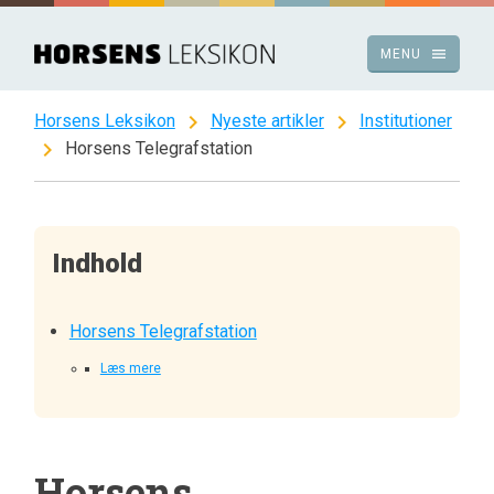
Spring
til
menu
MENU
indhold
chevron_right
chevron_right
Horsens Leksikon
Nyeste artikler
Institutioner
chevron_right
Horsens Telegrafstation
Indhold
Horsens Telegrafstation
Læs mere
Horsens