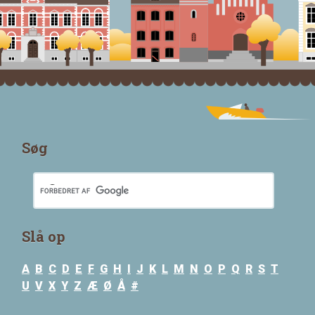
Søg
Slå op
A
B
C
D
E
F
G
H
I
J
K
L
M
N
O
P
Q
R
S
T
U
V
X
Y
Z
Æ
Ø
Å
#