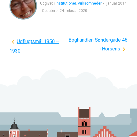
Udgivet i
Institutioner
,
Virksomheder
7. januar 2014
-
Opdateret
24. februar 2020
Boghandlen Søndergade 46
Indlægsnavigation
Udflugtsmål 1850 –
i Horsens
1930