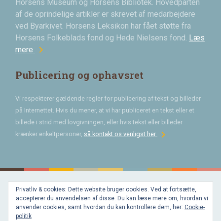
Horsens Museum og Horsens Bibliotek. Hovedparten
af de oprindelige artikler er skrevet af medarbejdere
ved Byarkivet. Horsens Leksikon har fået støtte fra
Horsens Folkeblads fond og Hede Nielsens fond.
Læs
chevron_right
mere
Publicering og ophavsret
Vi respekterer gældende regler for publicering af tekst og billeder
på Internettet. Hvis du mener, at vi har publiceret en tekst eller et
billede i strid med lovgivningen, eller hvis tekst eller billeder
chevron_right
krænker enkeltpersoner,
så kontakt os venligst her
Privatliv & cookies: Dette website bruger cookies. Ved at fortsætte,
Bygget med
accepterer du anvendelsen af disse. Du kan læse mere om, hvordan vi
WordPress
og
anvender cookies, samt hvordan du kan kontrollere dem, her:
Cookie-
favorite
af
politik
Bechster