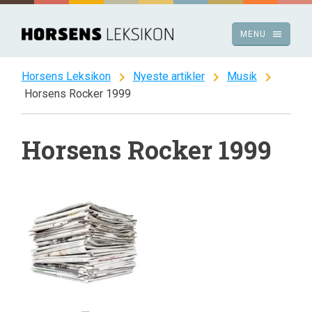
Spring
til
menu
MENU
indhold
chevron_right
chevron_right
chevron_right
Horsens Leksikon
Nyeste artikler
Musik
Horsens Rocker 1999
Horsens Rocker 1999