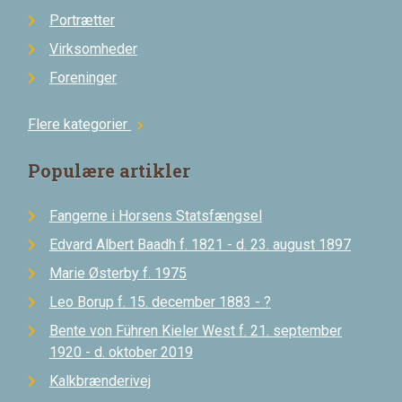
Portrætter
Virksomheder
Foreninger
Flere kategorier
chevron_right
Populære artikler
Fangerne i Horsens Statsfængsel
Edvard Albert Baadh f. 1821 - d. 23. august 1897
Marie Østerby f. 1975
Leo Borup f. 15. december 1883 - ?
Bente von Führen Kieler West f. 21. september
1920 - d. oktober 2019
Kalkbrænderivej