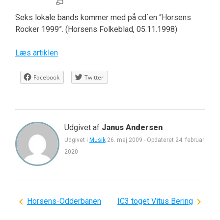
Seks lokale bands kommer med på cd´en “Horsens
Rocker 1999”. (Horsens Folkeblad, 05.11.1998)
Læs artiklen
Facebook
Twitter
Udgivet af
Janus Andersen
Udgivet i
Musik
26. maj 2009
-
Opdateret
24. februar
2020
Indlægsnavigation
Horsens-Odderbanen
IC3 toget Vitus Bering