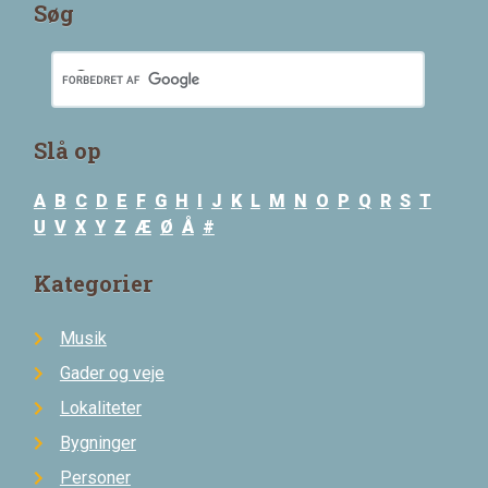
Søg
Slå op
A
B
C
D
E
F
G
H
I
J
K
L
M
N
O
P
Q
R
S
T
U
V
X
Y
Z
Æ
Ø
Å
#
Kategorier
Musik
Gader og veje
Lokaliteter
Bygninger
Personer