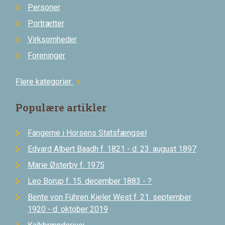
Personer
Portrætter
Virksomheder
Foreninger
Flere kategorier
chevron_right
Populære artikler
Fangerne i Horsens Statsfængsel
Edvard Albert Baadh f. 1821 - d. 23. august 1897
Marie Østerby f. 1975
Leo Borup f. 15. december 1883 - ?
Bente von Führen Kieler West f. 21. september
1920 - d. oktober 2019