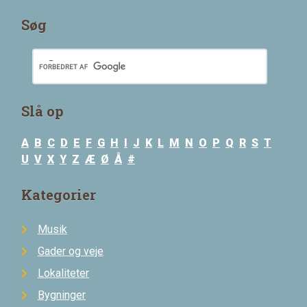
Søg
Slå op
A
B
C
D
E
F
G
H
I
J
K
L
M
N
O
P
Q
R
S
T
U
V
X
Y
Z
Æ
Ø
Å
#
Kategorier
Musik
Gader og veje
Lokaliteter
Bygninger