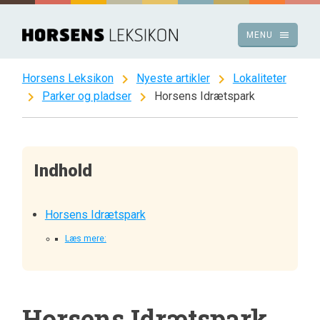
Spring
til
menu
MENU
indhold
chevron_right
chevron_right
Horsens Leksikon
Nyeste artikler
Lokaliteter
chevron_right
chevron_right
Parker og pladser
Horsens Idrætspark
Indhold
Horsens Idrætspark
Læs mere:
Horsens Idrætspark