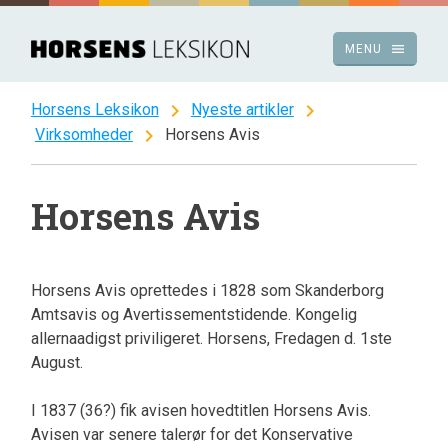
Spring
til
menu
MENU
indhold
chevron_right
chevron_right
Horsens Leksikon
Nyeste artikler
chevron_right
Virksomheder
Horsens Avis
Horsens Avis
Horsens Avis oprettedes i 1828 som Skanderborg
Amtsavis og Avertissementstidende. Kongelig
allernaadigst priviligeret. Horsens, Fredagen d. 1ste
August.
I 1837 (36?) fik avisen hovedtitlen Horsens Avis.
Avisen var senere talerør for det Konservative