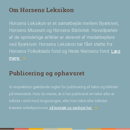
Om Horsens Leksikon
Horsens Leksikon er et samarbejde mellem Byarkivet,
Horsens Museum og Horsens Bibliotek. Hovedparten
af de oprindelige artikler er skrevet af medarbejdere
ved Byarkivet. Horsens Leksikon har fået støtte fra
Horsens Folkeblads fond og Hede Nielsens fond.
Læs
chevron_right
mere
Publicering og ophavsret
Vi respekterer gældende regler for publicering af tekst og billeder
på Internettet. Hvis du mener, at vi har publiceret en tekst eller et
billede i strid med lovgivningen, eller hvis tekst eller billeder
chevron_right
krænker enkeltpersoner,
så kontakt os venligst her