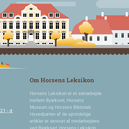
Om Horsens Leksikon
Horsens Leksikon er et samarbejde
mellem Byarkivet, Horsens
Museum og Horsens Bibliotek.
21 - d.
Hovedparten af de oprindelige
artikler er skrevet af medarbejdere
ved Byarkivet. Horsens Leksikon