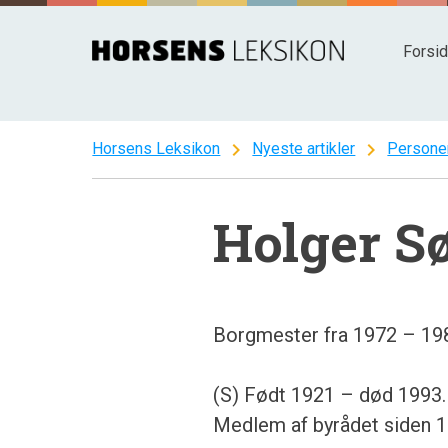
Spring
til
Forsi
indhold
chevron_right
chevron_right
Horsens Leksikon
Nyeste artikler
Persone
Holger S
Borgmester fra 1972 – 19
(S) Født 1921 – død 1993.
Medlem af byrådet siden 1