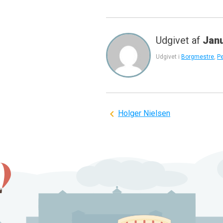
Udgivet af
Jan
Udgivet i
Borgmestre
,
P
Indlægsnavigation
Holger Nielsen