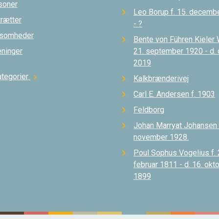
soner
Leo Borup f. 15. decemb
trætter
- ?
ksomheder
Bente von Führen Kieler 
eninger
21. september 1920 - d.
2019
ategorier
chevron_right
Kalkbrænderivej
Carl E. Andersen f. 1903
Feldborg
Johan Marryat Johansen d
november 1928.
Poul Sophus Vogelius f. 
februar 1811 - d. 16. okt
1899