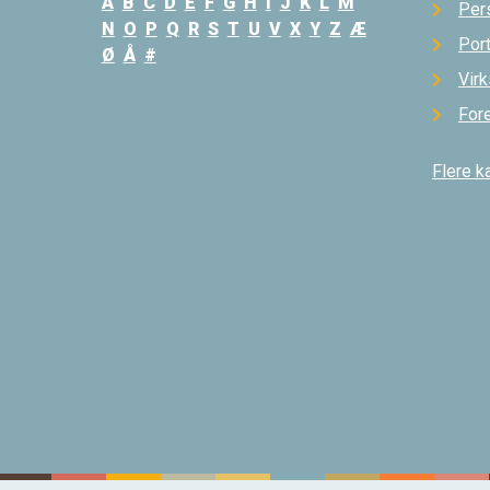
A
B
C
D
E
F
G
H
I
J
K
L
M
Per
N
O
P
Q
R
S
T
U
V
X
Y
Z
Æ
Por
Ø
Å
#
Vir
For
Flere k