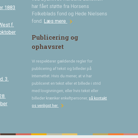
har fået støtte fra Horsens
er 1883
Folkeblads fond og Hede Nielsens
chevron_right
fond.
Læs mere
West f.
 oktober
Publicering og
ophavsret
Vi respekterer gældende regler for
publicering af tekst og billeder på
Internettet. Hvis du mener, at vi har
. 3.
publiceret en tekst eller et billede i strid
med lovgivningen, eller hvis tekst eller
28.
billeder krænker enkeltpersoner,
så kontakt
ober
chevron_right
os venligst her