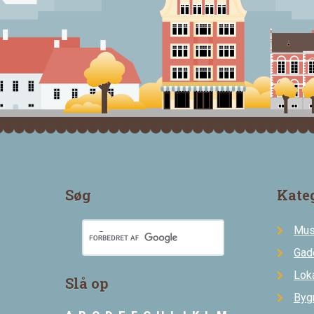
Søg
Kate
Mus
Gad
Loka
Slå op
Byg