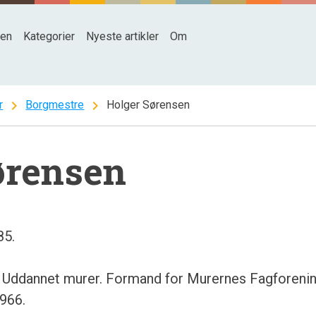
den
Kategorier
Nyeste artikler
Om
chevron_right
chevron_right
r
Borgmestre
Holger Sørensen
ørensen
85.
 Uddannet murer. Formand for Murernes Fagforenin
966.