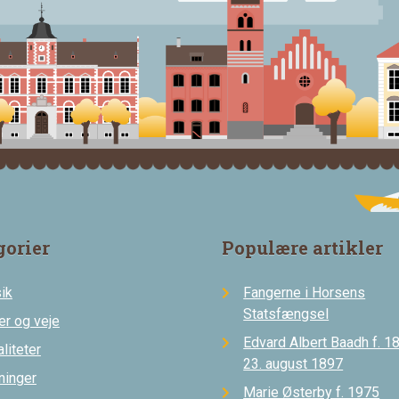
gorier
Populære artikler
ik
Fangerne i Horsens
Statsfængsel
er og veje
Edvard Albert Baadh f. 18
liteter
23. august 1897
ninger
Marie Østerby f. 1975