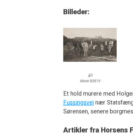
Billeder:
Murer B3819
Et hold murere med Holger
Fussingsvej
nær Statsfængs
Sørensen, senere borgmes
Artikler fra Horsens 