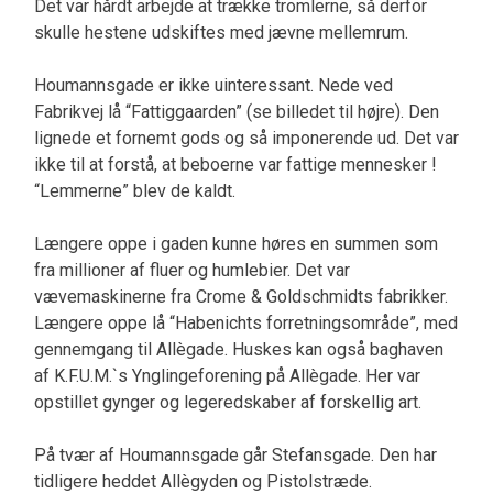
Det var hårdt arbejde at trække tromlerne, så derfor
skulle hestene udskiftes med jævne mellemrum.
Houmannsgade er ikke uinteressant. Nede ved
Fabrikvej lå “Fattiggaarden” (se billedet til højre). Den
lignede et fornemt gods og så imponerende ud. Det var
ikke til at forstå, at beboerne var fattige mennesker !
“Lemmerne” blev de kaldt.
Længere oppe i gaden kunne høres en summen som
fra millioner af fluer og humlebier. Det var
vævemaskinerne fra Crome & Goldschmidts fabrikker.
Længere oppe lå “Habenichts forretningsområde”, med
gennemgang til Allègade. Huskes kan også baghaven
af K.F.U.M.`s Ynglingeforening på Allègade. Her var
opstillet gynger og legeredskaber af forskellig art.
På tvær af Houmannsgade går Stefansgade. Den har
tidligere heddet Allègyden og Pistolstræde.