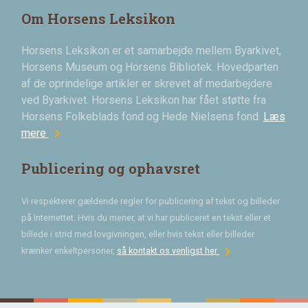
Om Horsens Leksikon
Horsens Leksikon er et samarbejde mellem Byarkivet,
Horsens Museum og Horsens Bibliotek. Hovedparten
af de oprindelige artikler er skrevet af medarbejdere
ved Byarkivet. Horsens Leksikon har fået støtte fra
Horsens Folkeblads fond og Hede Nielsens fond.
Læs
chevron_right
mere
Publicering og ophavsret
Vi respekterer gældende regler for publicering af tekst og billeder
på Internettet. Hvis du mener, at vi har publiceret en tekst eller et
billede i strid med lovgivningen, eller hvis tekst eller billeder
chevron_right
krænker enkeltpersoner,
så kontakt os venligst her