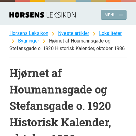
Spring
til
menu
MENU
indhold
chevron_right
chevron_right
Horsens Leksikon
Nyeste artikler
Lokaliteter
chevron_right
chevron_right
Bygninger
Hjørnet af Houmannsgade og
Stefansgade o. 1920 Historisk Kalender, oktober 1986
Hjørnet af
Houmannsgade og
Stefansgade o. 1920
Historisk Kalender,