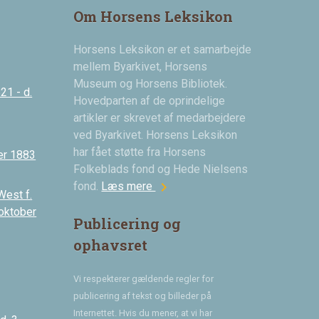
Om Horsens Leksikon
Horsens Leksikon er et samarbejde
mellem Byarkivet, Horsens
Museum og Horsens Bibliotek.
21 - d.
Hovedparten af de oprindelige
artikler er skrevet af medarbejdere
ved Byarkivet. Horsens Leksikon
har fået støtte fra Horsens
er 1883
Folkeblads fond og Hede Nielsens
chevron_right
fond.
Læs mere
West f.
 oktober
Publicering og
ophavsret
Vi respekterer gældende regler for
publicering af tekst og billeder på
Internettet. Hvis du mener, at vi har