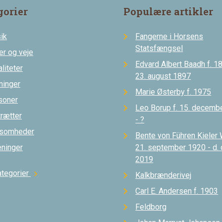
gorier
Populære artikler
ik
Fangerne i Horsens
Statsfængsel
er og veje
Edvard Albert Baadh f. 18
liteter
23. august 1897
ninger
Marie Østerby f. 1975
soner
Leo Borup f. 15. decemb
trætter
- ?
ksomheder
Bente von Führen Kieler 
eninger
21. september 1920 - d.
2019
ategorier
chevron_right
Kalkbrænderivej
Carl E. Andersen f. 1903
Feldborg