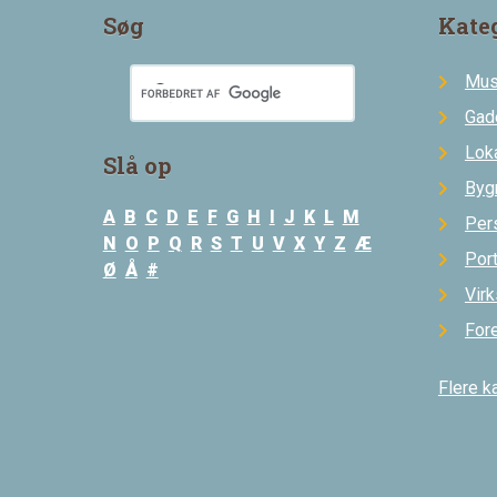
Søg
Kate
Mus
Gad
Loka
Slå op
Byg
A
B
C
D
E
F
G
H
I
J
K
L
M
Per
N
O
P
Q
R
S
T
U
V
X
Y
Z
Æ
Por
Ø
Å
#
Vir
For
Flere k