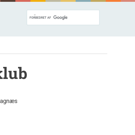
klub
Dagnæs