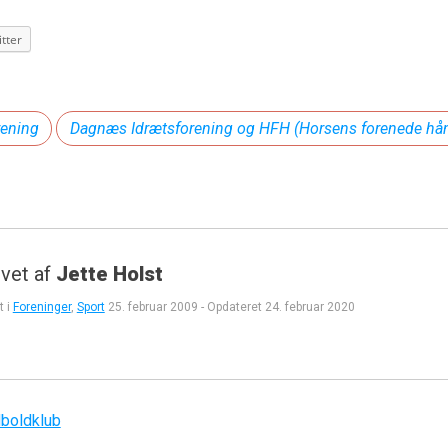
tter
ening
Dagnæs Idrætsforening og HFH (Horsens forenede hå
vet af
Jette Holst
t i
Foreninger
,
Sport
25. februar 2009
-
Opdateret
24. februar 2020
gation
boldklub