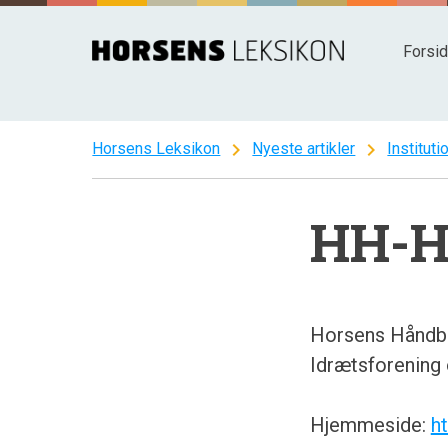
Spring
til
Forsi
indhold
chevron_right
chevron_right
Horsens Leksikon
Nyeste artikler
Instituti
HH-H
Horsens Håndbo
Idrætsforening
Hjemmeside:
h