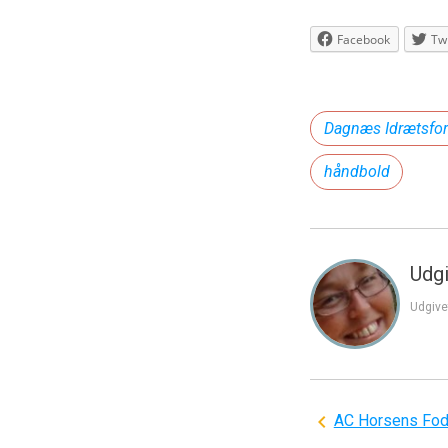
Facebook
Twi
Dagnæs Idrætsfor
håndbold
Udgi
Udgive
Indlægsnavi
AC Horsens Fod