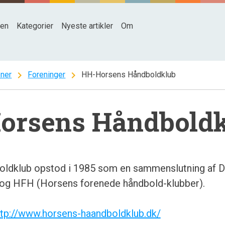
den
Kategorier
Nyeste artikler
Om
chevron_right
chevron_right
oner
Foreninger
HH-Horsens Håndboldklub
orsens Håndbold
ldklub opstod i 1985 som en sammenslutning af 
 og HFH (Horsens forenede håndbold-klubber).
ttp://www.horsens-haandboldklub.dk/