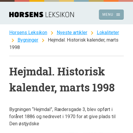
Spring
til
menu
MENU
indhold
chevron_right
chevron_right
Horsens Leksikon
Nyeste artikler
Lokaliteter
chevron_right
chevron_right
Bygninger
Hejmdal. Historisk kalender, marts
1998
Hejmdal. Historisk
kalender, marts 1998
Bygningen “Hejmdal”, Rædersgade 3, blev opført i
foråret 1886 og nedrevet i 1970 for at give plads til
Den
østjydske