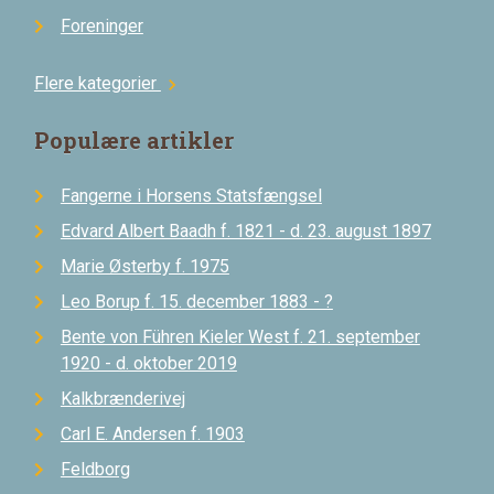
Foreninger
Flere kategorier
chevron_right
Populære artikler
Fangerne i Horsens Statsfængsel
Edvard Albert Baadh f. 1821 - d. 23. august 1897
Marie Østerby f. 1975
Leo Borup f. 15. december 1883 - ?
Bente von Führen Kieler West f. 21. september
1920 - d. oktober 2019
Kalkbrænderivej
Carl E. Andersen f. 1903
Feldborg