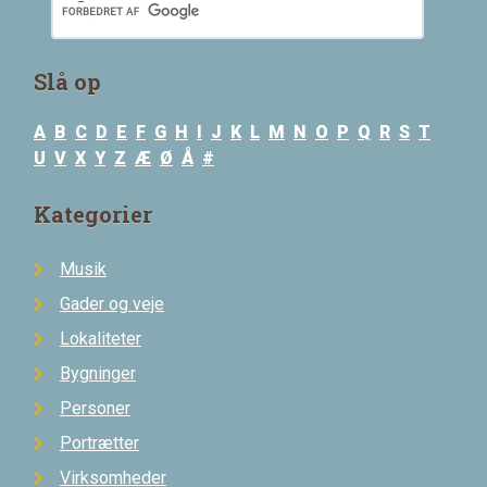
Slå op
A
B
C
D
E
F
G
H
I
J
K
L
M
N
O
P
Q
R
S
T
U
V
X
Y
Z
Æ
Ø
Å
#
Kategorier
Musik
Gader og veje
Lokaliteter
Bygninger
Personer
Portrætter
Virksomheder