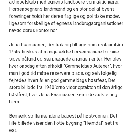
aktieselskab med egnens landboere som aktionærer.
Horsensegnens landmænd og en stor del af byens
foreninger holdt her deres faglige og politiske møder,
ligesom forskellige af egnens landbrugsorganisationer
havde deres kontor her.
Jens Rasmussen, der trak sig tilbage som restauratør i
1946, huskes af mange ældre horsensianere for sine
sjove påfund og særprægede arrangementer. Her blev
hver onsdag aften afholdt “Gammeldaus Autener”, hvor
man i god tid måtte reservere plads, og selvfølgelig
fejredes hvert år en god gammeldags høstfest, Det
store billede fra 1940´erne viser optakten til den årlige
høstfest, hvor Jens Rasmussen kører de sidste neg
hjem.
Bemærk spillemændene bagest på høstvognen. Det
lille billede viser den flotte bygning “Hejmdal” set fra
øst.