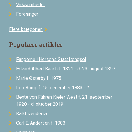
Virksomheder
Foreninger
Flere kategorier
chevron_right
Populære artikler
Fangerne i Horsens Statsfængsel
Edvard Albert Baadh f. 1821 - d. 23. august 1897
Marie Østerby f. 1975
Leo Borup f. 15. december 1883 - ?
Bente von Führen Kieler West f. 21. september
1920 - d. oktober 2019
Kalkbrænderivej
Carl E. Andersen f. 1903