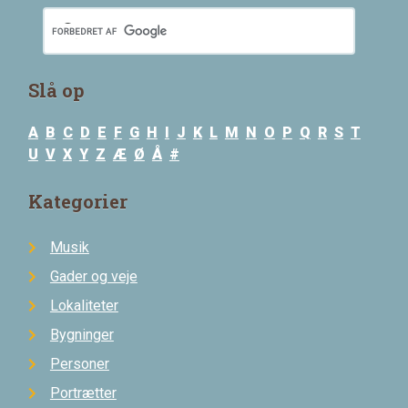
Slå op
A
B
C
D
E
F
G
H
I
J
K
L
M
N
O
P
Q
R
S
T
U
V
X
Y
Z
Æ
Ø
Å
#
Kategorier
Musik
Gader og veje
Lokaliteter
Bygninger
Personer
Portrætter