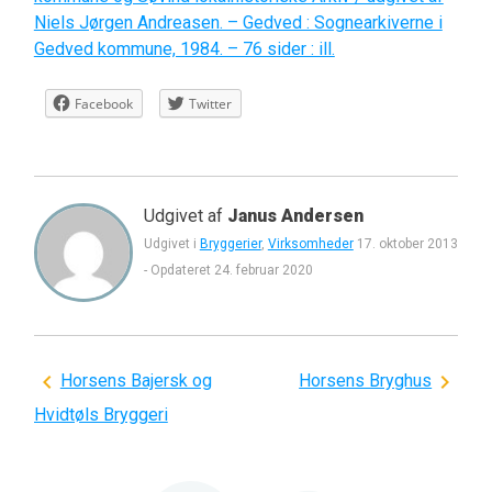
Niels Jørgen Andreasen. – Gedved : Sognearkiverne i
Gedved kommune, 1984. – 76 sider : ill.
Facebook
Twitter
Udgivet af
Janus Andersen
Udgivet i
Bryggerier
,
Virksomheder
17. oktober 2013
-
Opdateret
24. februar 2020
Indlægsnavigation
Horsens Bajersk og
Horsens Bryghus
Hvidtøls Bryggeri