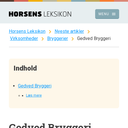
Spring
til
menu
MENU
indhold
chevron_right
chevron_right
Horsens Leksikon
Nyeste artikler
chevron_right
chevron_right
Virksomheder
Bryggerier
Gedved Bryggeri
Indhold
Gedved Bryggeri
Læs mere
Gedved Bryggeri