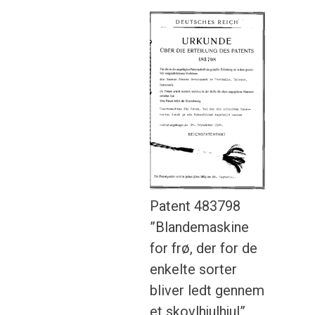
Patent 483798
”Blandemaskine
for frø, der for de
enkelte sorter
bliver ledt gennem
et skovlhjulhjul”