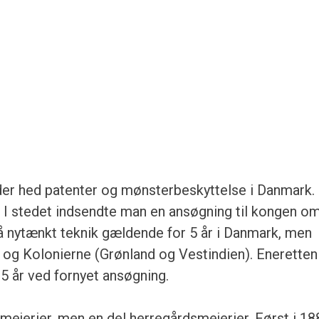
 der hed patenter og mønsterbeskyttelse i Danmark.
 I stedet indsendte man en ansøgning til kongen om
på nytænkt teknik gældende for 5 år i Danmark, men
 og Kolonierne (Grønland og Vestindien). Eneretten
 5 år ved fornyet ansøgning.
smejerier, men en del herregårdsmejerier. Først i 18