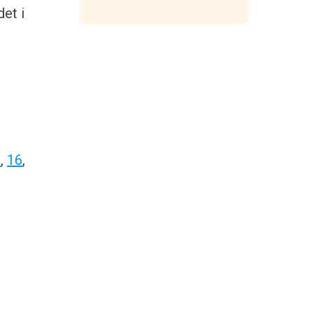
et i
2
,
16
,