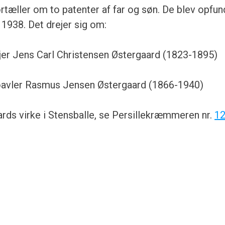
æller om to patenter af far og søn. De blev opfund
 1938. Det drejer sig om:
jer Jens Carl Christensen Østergaard (1823-1895)
røavler Rasmus Jensen Østergaard (1866-1940)
rds virke i Stensballe, se Persillekræmmeren nr.
1