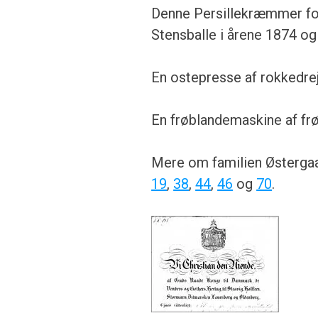
Denne Persillekræmmer fort
Stensballe i årene 1874 og
En ostepresse af rokkedre
En frøblandemaskine af f
Mere om familien Østergaa
19
,
38
,
44
,
46
og
70
.