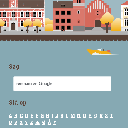
Søg
Slå op
A
B
C
D
E
F
G
H
I
J
K
L
M
N
O
P
Q
R
S
T
U
V
X
Y
Z
Æ
Ø
Å
#