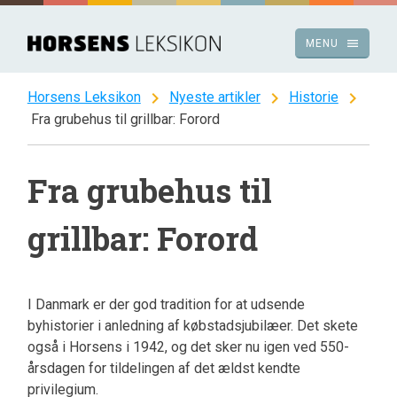
Spring
til
menu
MENU
indhold
chevron_right
chevron_right
chevron_right
Horsens Leksikon
Nyeste artikler
Historie
Fra grubehus til grillbar: Forord
Fra grubehus til
grillbar: Forord
I Danmark er der god tradition for at udsende
byhistorier i anledning af købstadsjubilæer. Det skete
også i Horsens i 1942, og det sker nu igen ved 550-
årsdagen for tildelingen af det ældst kendte
privilegium.