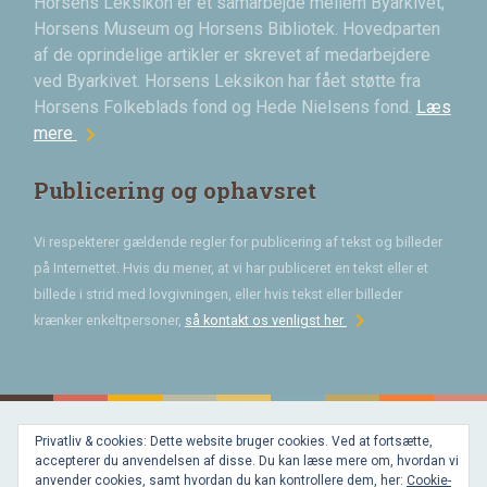
Horsens Leksikon er et samarbejde mellem Byarkivet,
Horsens Museum og Horsens Bibliotek. Hovedparten
af de oprindelige artikler er skrevet af medarbejdere
ved Byarkivet. Horsens Leksikon har fået støtte fra
Horsens Folkeblads fond og Hede Nielsens fond.
Læs
chevron_right
mere
Publicering og ophavsret
Vi respekterer gældende regler for publicering af tekst og billeder
på Internettet. Hvis du mener, at vi har publiceret en tekst eller et
billede i strid med lovgivningen, eller hvis tekst eller billeder
chevron_right
krænker enkeltpersoner,
så kontakt os venligst her
Privatliv & cookies: Dette website bruger cookies. Ved at fortsætte,
Bygget med
accepterer du anvendelsen af disse. Du kan læse mere om, hvordan vi
WordPress
og
anvender cookies, samt hvordan du kan kontrollere dem, her:
Cookie-
favorite
af