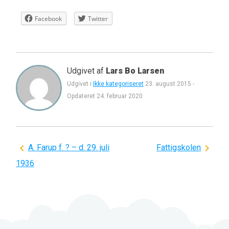
Facebook
Twitter
Udgivet af
Lars Bo Larsen
Udgivet i
Ikke kategoriseret
23. august 2015
-
Opdateret
24. februar 2020
Indlægsnavigation
A. Farup f. ? – d. 29. juli
Fattigskolen
1936