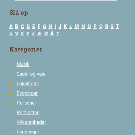
Slå op
A
B
C
D
E
F
G
H
I
J
K
L
M
N
O
P
Q
R
S
T
U
V
X
Y
Z
Æ
Ø
Å
#
Kategorier
Musik
Gader og veje
Lokaliteter
Bygninger
Personer
Portrætter
Virksomheder
Foreninger