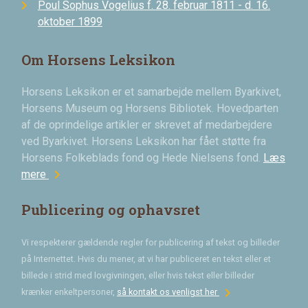
Poul Sophus Vogelius f. 28. februar 1811 - d. 16.
oktober 1899
Om Horsens Leksikon
Horsens Leksikon er et samarbejde mellem Byarkivet,
Horsens Museum og Horsens Bibliotek. Hovedparten
af de oprindelige artikler er skrevet af medarbejdere
ved Byarkivet. Horsens Leksikon har fået støtte fra
Horsens Folkeblads fond og Hede Nielsens fond.
Læs
chevron_right
mere
Publicering og ophavsret
Vi respekterer gældende regler for publicering af tekst og billeder
på Internettet. Hvis du mener, at vi har publiceret en tekst eller et
billede i strid med lovgivningen, eller hvis tekst eller billeder
chevron_right
krænker enkeltpersoner,
så kontakt os venligst her