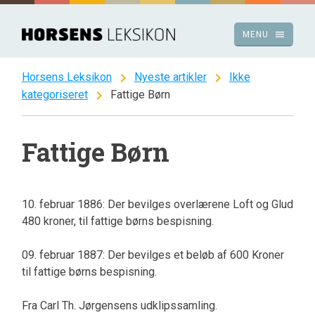
Spring
til
menu
MENU
indhold
chevron_right
chevron_right
Horsens Leksikon
Nyeste artikler
Ikke
chevron_right
kategoriseret
Fattige Børn
Fattige Børn
10. februar 1886: Der bevilges overlærene Loft og Glud
480 kroner, til fattige børns bespisning.
09. februar 1887: Der bevilges et beløb af 600 Kroner
til fattige børns bespisning.
Fra Carl Th. Jørgensens udklipssamling.