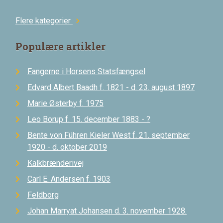
Flere kategorier
chevron_right
Populære artikler
Fangerne i Horsens Statsfængsel
Edvard Albert Baadh f. 1821 - d. 23. august 1897
Marie Østerby f. 1975
Leo Borup f. 15. december 1883 - ?
Bente von Führen Kieler West f. 21. september
1920 - d. oktober 2019
Kalkbrænderivej
Carl E. Andersen f. 1903
Feldborg
Johan Marryat Johansen d. 3. november 1928.