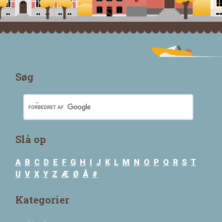
Søg
Slå op
A
B
C
D
E
F
G
H
I
J
K
L
M
N
O
P
Q
R
S
T
U
V
X
Y
Z
Æ
Ø
Å
#
Kategorier