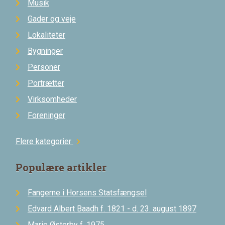
Musik
Gader og veje
Lokaliteter
Bygninger
Personer
Portrætter
Virksomheder
Foreninger
Flere kategorier
chevron_right
Populære artikler
Fangerne i Horsens Statsfængsel
Edvard Albert Baadh f. 1821 - d. 23. august 1897
Marie Østerby f. 1975