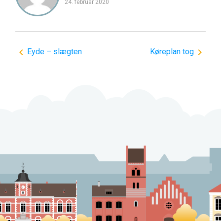
24. februar 2020
Indlægsnavigation
Eyde – slægten
Køreplan tog