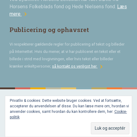
Horsens Folkeblads fond og Hede Nielsens fond.
Læs
chevron_right
mere
Publicering og ophavsret
Vi respekterer gældende regler for publicering af tekst og billeder
på Internettet. Hvis du mener, at vi har publiceret en tekst eller et
billede i strid med lovgivningen, eller hvis tekst eller billeder
chevron_right
krænker enkeltpersoner,
så kontakt os venligst her
Privatliv & cookies: Dette website bruger cookies. Ved at fortsætte,
Bygget med
accepterer du anvendelsen af disse. Du kan læse mere om, hvordan vi
WordPress
og
anvender cookies, samt hvordan du kan kontrollere dem, her:
Cookie-
favorite
af
politik
Bechster