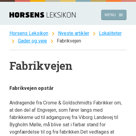
Spring
til
menu
MENU
indhold
chevron_right
chevron_right
Horsens Leksikon
Nyeste artikler
Lokaliteter
chevron_right
chevron_right
Gader og veje
Fabrikvejen
Fabrikvejen
Fabrikvejen opstår
Andragende fra Crome & Goldschmidts Fabrikker om,
at den del af Engvejen, som fører langs med
fabrikkerne ud til adgangsvej fra Viborg Landevej til
Bygholm Mølle, må blive sat i farbar stand for
vognfærdelse til og fra fabrikken.Det vedtages at