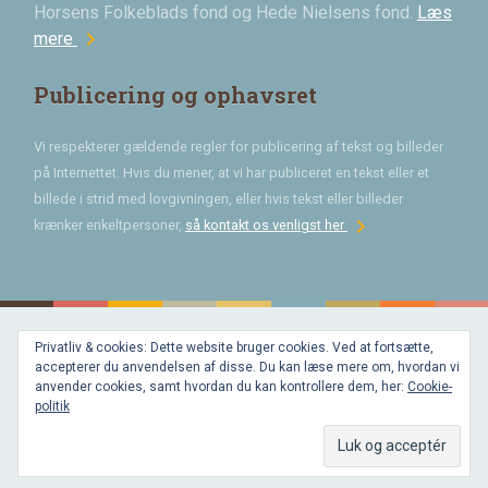
Horsens Folkeblads fond og Hede Nielsens fond.
Læs
chevron_right
mere
Publicering og ophavsret
Vi respekterer gældende regler for publicering af tekst og billeder
på Internettet. Hvis du mener, at vi har publiceret en tekst eller et
billede i strid med lovgivningen, eller hvis tekst eller billeder
chevron_right
krænker enkeltpersoner,
så kontakt os venligst her
Privatliv & cookies: Dette website bruger cookies. Ved at fortsætte,
Bygget med
accepterer du anvendelsen af disse. Du kan læse mere om, hvordan vi
WordPress
og
anvender cookies, samt hvordan du kan kontrollere dem, her:
Cookie-
favorite
af
politik
Bechster