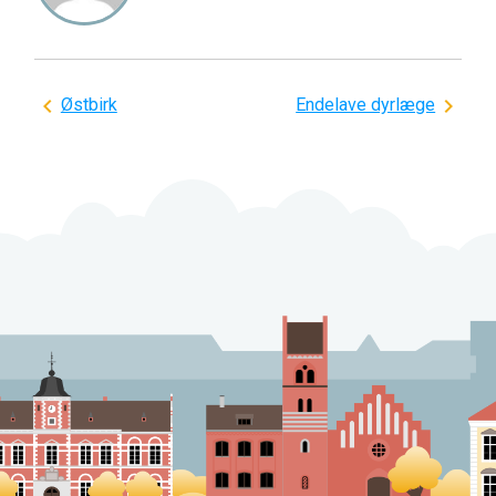
Indlægsnavigation
Østbirk
Endelave dyrlæge