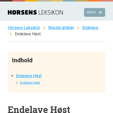
Spring
til
menu
MENU
indhold
chevron_right
chevron_right
Horsens Leksikon
Nyeste artikler
Endelave
chevron_right
Endelave Høst
Indhold
Endelave Høst
Endelave Høst
Endelave Høst