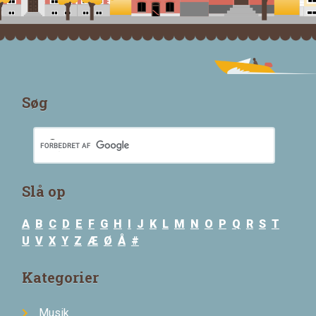
Søg
Slå op
A
B
C
D
E
F
G
H
I
J
K
L
M
N
O
P
Q
R
S
T
U
V
X
Y
Z
Æ
Ø
Å
#
Kategorier
Musik