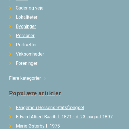
Gader og veje
Lokaliteter
Bygninger
Personer
Portrætter
Virksomheder
Foreninger
Flere kategorier
chevron_right
Populære artikler
Fangerne i Horsens Statsfængsel
Edvard Albert Baadh f. 1821 - d. 23. august 1897
Marie Østerby f. 1975