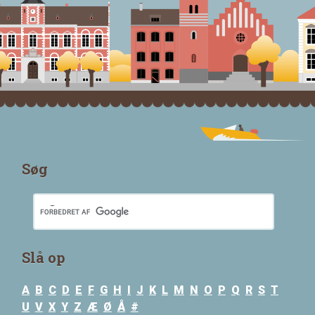
Søg
Slå op
A
B
C
D
E
F
G
H
I
J
K
L
M
N
O
P
Q
R
S
T
U
V
X
Y
Z
Æ
Ø
Å
#