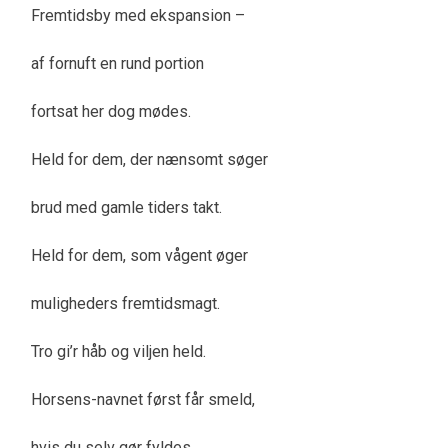
Fremtidsby med ekspansion –
af fornuft en rund portion
fortsat her dog mødes.
Held for dem, der nænsomt søger
brud med gamle tiders takt.
Held for dem, som vågent øger
muligheders fremtidsmagt.
Tro gi’r håb og viljen held.
Horsens-navnet først får smeld,
hvis du selv gør fyldes.