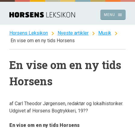
Spring
til
menu
MENU
indhold
chevron_right
chevron_right
chevron_right
Horsens Leksikon
Nyeste artikler
Musik
En vise om en ny tids Horsens
En vise om en ny tids
Horsens
af Carl Theodor Jørgensen, redaktør og lokalhistoriker.
Udgivet af Horsens Bogtrykkeri, 19??
En vise om en ny tids Horsens