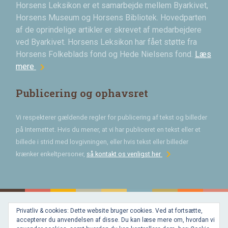
Horsens Leksikon er et samarbejde mellem Byarkivet,
Horsens Museum og Horsens Bibliotek. Hovedparten
af de oprindelige artikler er skrevet af medarbejdere
ved Byarkivet. Horsens Leksikon har fået støtte fra
Horsens Folkeblads fond og Hede Nielsens fond.
Læs
chevron_right
mere
Publicering og ophavsret
Vi respekterer gældende regler for publicering af tekst og billeder
på Internettet. Hvis du mener, at vi har publiceret en tekst eller et
billede i strid med lovgivningen, eller hvis tekst eller billeder
chevron_right
krænker enkeltpersoner,
så kontakt os venligst her
Privatliv & cookies: Dette website bruger cookies. Ved at fortsætte,
Bygget med
accepterer du anvendelsen af disse. Du kan læse mere om, hvordan vi
WordPress
og