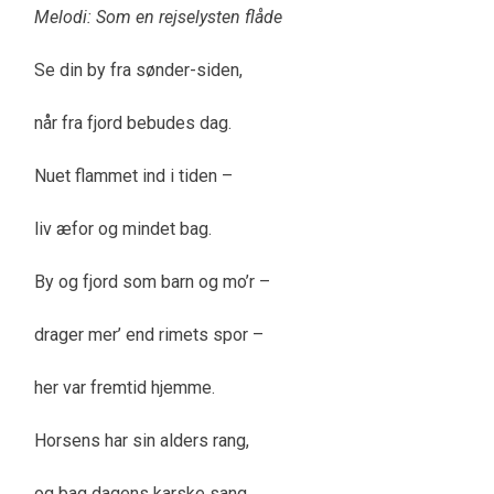
Melodi: Som en rejselysten flåde
Se din by fra sønder-siden,
når fra fjord bebudes dag.
Nuet flammet ind i tiden –
liv æfor og mindet bag.
By og fjord som barn og mo’r –
drager mer’ end rimets spor –
her var fremtid hjemme.
Horsens har sin alders rang,
og bag dagens karske sang