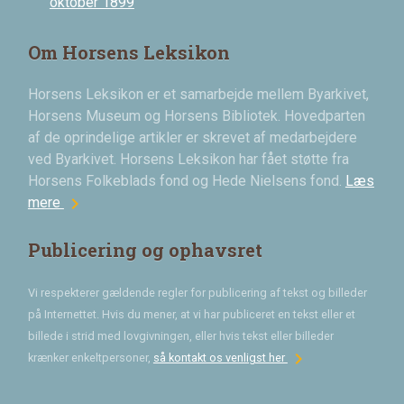
oktober 1899
Om Horsens Leksikon
Horsens Leksikon er et samarbejde mellem Byarkivet,
Horsens Museum og Horsens Bibliotek. Hovedparten
af de oprindelige artikler er skrevet af medarbejdere
ved Byarkivet. Horsens Leksikon har fået støtte fra
Horsens Folkeblads fond og Hede Nielsens fond.
Læs
chevron_right
mere
Publicering og ophavsret
Vi respekterer gældende regler for publicering af tekst og billeder
på Internettet. Hvis du mener, at vi har publiceret en tekst eller et
billede i strid med lovgivningen, eller hvis tekst eller billeder
chevron_right
krænker enkeltpersoner,
så kontakt os venligst her