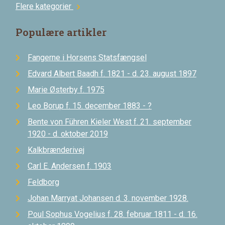
Flere kategorier
chevron_right
Populære artikler
Fangerne i Horsens Statsfængsel
Edvard Albert Baadh f. 1821 - d. 23. august 1897
Marie Østerby f. 1975
Leo Borup f. 15. december 1883 - ?
Bente von Führen Kieler West f. 21. september
1920 - d. oktober 2019
Kalkbrænderivej
Carl E. Andersen f. 1903
Feldborg
Johan Marryat Johansen d. 3. november 1928.
Poul Sophus Vogelius f. 28. februar 1811 - d. 16.