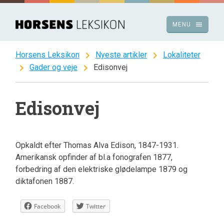
Spring
til
menu
MENU
indhold
chevron_right
chevron_right
Horsens Leksikon
Nyeste artikler
Lokaliteter
chevron_right
chevron_right
Gader og veje
Edisonvej
Edisonvej
Opkaldt efter Thomas Alva Edison, 1847-1931.
Amerikansk opfinder af bl.a fonografen 1877,
forbedring af den elektriske glødelampe 1879 og
diktafonen 1887.
Facebook
Twitter