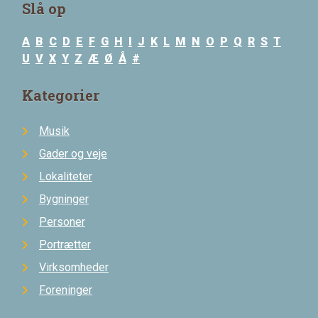
Slå op
A
B
C
D
E
F
G
H
I
J
K
L
M
N
O
P
Q
R
S
T
U
V
X
Y
Z
Æ
Ø
Å
#
Kategorier
Musik
Gader og veje
Lokaliteter
Bygninger
Personer
Portrætter
Virksomheder
Foreninger