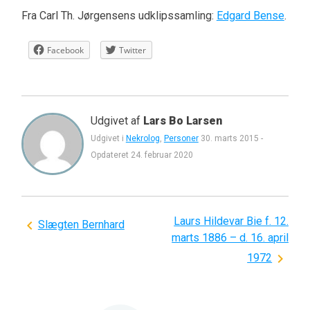
Fra Carl Th. Jørgensens udklipssamling:
Edgard Bense
.
Facebook
Twitter
Udgivet af
Lars Bo Larsen
Udgivet i
Nekrolog
,
Personer
30. marts 2015
-
Opdateret
24. februar 2020
Laurs Hildevar Bie f. 12.
Indlægsnavigation
Slægten Bernhard
marts 1886 – d. 16. april
1972