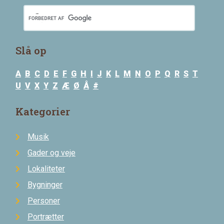
Slå op
A
B
C
D
E
F
G
H
I
J
K
L
M
N
O
P
Q
R
S
T
U
V
X
Y
Z
Æ
Ø
Å
#
Kategorier
Musik
Gader og veje
Lokaliteter
Bygninger
Personer
Portrætter