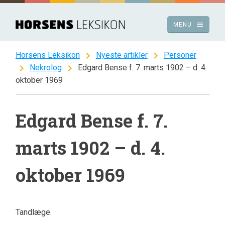
Spring
til
menu
MENU
indhold
chevron_right
chevron_right
Horsens Leksikon
Nyeste artikler
Personer
chevron_right
chevron_right
Nekrolog
Edgard Bense f. 7. marts 1902 – d. 4.
oktober 1969
Edgard Bense f. 7.
marts 1902 – d. 4.
oktober 1969
Tandlæge.