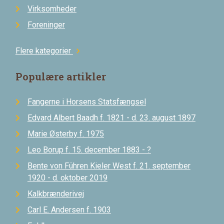
Virksomheder
Foreninger
Flere kategorier
chevron_right
Populære artikler
Fangerne i Horsens Statsfængsel
Edvard Albert Baadh f. 1821 - d. 23. august 1897
Marie Østerby f. 1975
Leo Borup f. 15. december 1883 - ?
Bente von Führen Kieler West f. 21. september
1920 - d. oktober 2019
Kalkbrænderivej
Carl E. Andersen f. 1903