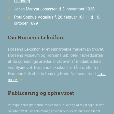
Feldborg
Johan Marryat Johansen d. 3. november 1928.
Poul Sophus Vogelius f. 28. februar 1811 - d. 16.
oktober 1899
Om Horsens Leksikon
Horsens Leksikon er et samarbejde mellem Byarkivet,
Horsens Museum og Horsens Bibliotek. Hovedparten
af de oprindelige artikler er skrevet af medarbejdere
ved Byarkivet. Horsens Leksikon har fået støtte fra
Horsens Folkeblads fond og Hede Nielsens fond.
Læs
chevron_right
mere
Publicering og ophavsret
Vi respekterer gældende regler for publicering af tekst og billeder
på Internettet. Hvis du mener, at vi har publiceret en tekst eller et