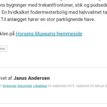
ens bygninger med trekantfrontoner, stik og pudsed
 En hvidkalket fodermesterbolig med halvvalmet tag
. Til anlægget hører en stor parklignende have.
iklen på
Horsens Museums hjemmeside
tter
vet af
Janus Andersen
t i
Bygninger
,
Kulturmiljø
,
Lokaliteter
24. september 2013
-
Opdateret
24. februar 