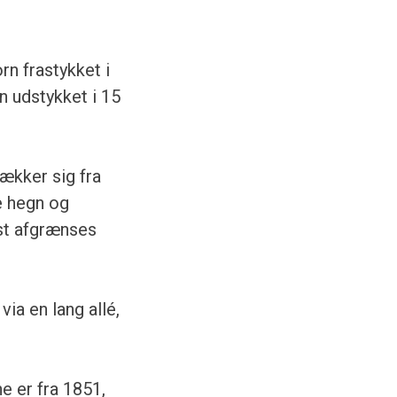
rn frastykket i
n udstykket i 15
rækker sig fra
e hegn og
st afgrænses
ia en lang allé,
e er fra 1851,