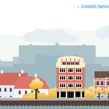
Indlægsnavi
Elsebeth Hartlin