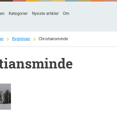
den
Kategorier
Nyeste artikler
Om
chevron_right
chevron_right
ter
Bygninger
Christiansminde
stiansminde