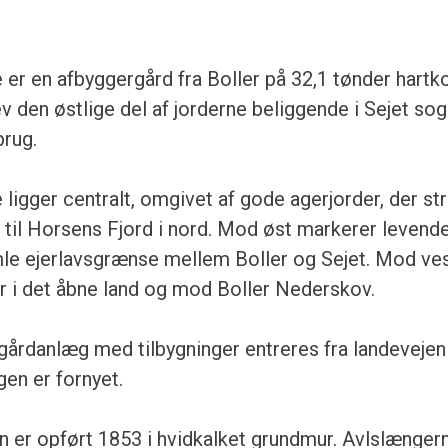
 er en afbyggergård fra Boller på 32,1 tønder hartko
v den østlige del af jorderne beliggende i Sejet sog
rug.
 ligger centralt, omgivet af gode agerjorder, der st
d til Horsens Fjord i nord. Mod øst markerer levend
mle ejerlavsgrænse mellem Boller og Sejet. Mod ve
er i det åbne land og mod Boller Nederskov.
gårdanlæg med tilbygninger entreres fra landevejen v
gen er fornyet.
er opført 1853 i hvidkalket grundmur. Avlslængern