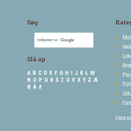
Søg
Kate
Mus
Gad
Loka
Slå op
Byg
A
B
C
D
E
F
G
H
I
J
K
L
M
Per
N
O
P
Q
R
S
T
U
V
X
Y
Z
Æ
Por
Ø
Å
#
Vir
For
Flere k