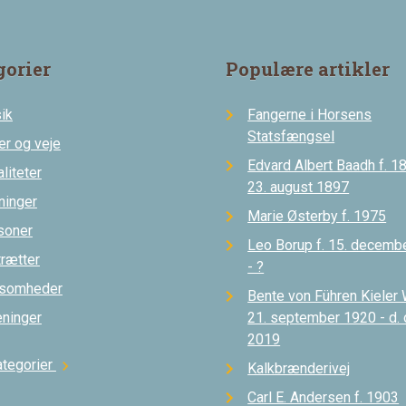
gorier
Populære artikler
ik
Fangerne i Horsens
Statsfængsel
er og veje
Edvard Albert Baadh f. 18
liteter
23. august 1897
ninger
Marie Østerby f. 1975
soner
Leo Borup f. 15. decemb
trætter
- ?
ksomheder
Bente von Führen Kieler 
eninger
21. september 1920 - d.
2019
ategorier
chevron_right
Kalkbrænderivej
Carl E. Andersen f. 1903