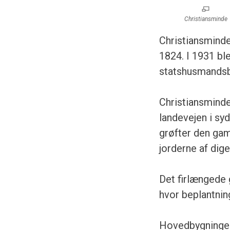
Christiansminde
Christiansminde
1824. I 1931 ble
statshusmandsb
Christiansminde
landevejen i sy
grøfter den ga
jorderne af dig
Det firlængede 
hvor beplantnin
Hovedbygningen 