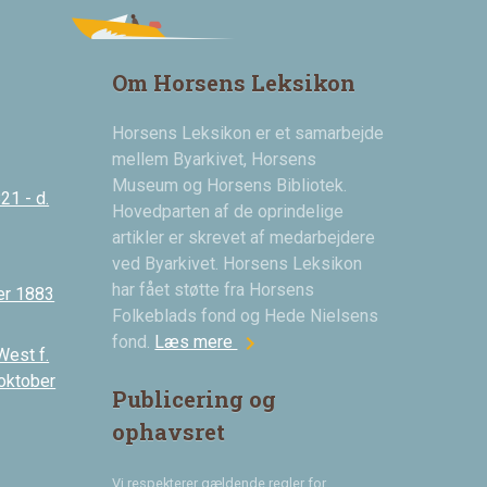
Om Horsens Leksikon
Horsens Leksikon er et samarbejde
mellem Byarkivet, Horsens
Museum og Horsens Bibliotek.
21 - d.
Hovedparten af de oprindelige
artikler er skrevet af medarbejdere
ved Byarkivet. Horsens Leksikon
har fået støtte fra Horsens
er 1883
Folkeblads fond og Hede Nielsens
chevron_right
fond.
Læs mere
West f.
 oktober
Publicering og
ophavsret
Vi respekterer gældende regler for