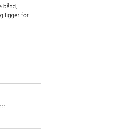
e bånd,
 ligger for
2020