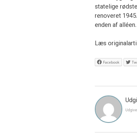
statelige rødst
renoveret 1945.
enden af alléen
Læs originalart
Facebook
Twi
Udgi
Udgive