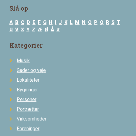
Slå op
A
B
C
D
E
F
G
H
I
J
K
L
M
N
O
P
Q
R
S
T
U
V
X
Y
Z
Æ
Ø
Å
#
Kategorier
Musik
Gader og veje
Lokaliteter
Bygninger
Personer
Portrætter
Virksomheder
Foreninger