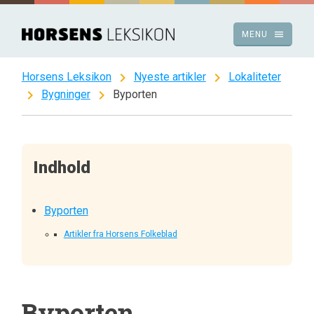
Spring
til
menu
MENU
indhold
chevron_right
chevron_right
Horsens Leksikon
Nyeste artikler
Lokaliteter
chevron_right
chevron_right
Bygninger
Byporten
Indhold
Byporten
Artikler fra Horsens Folkeblad
Byporten