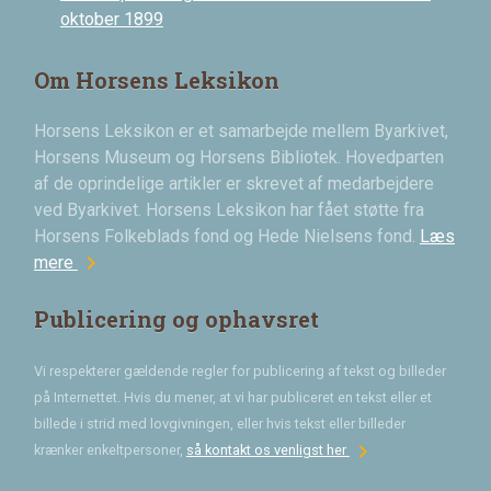
oktober 1899
Om Horsens Leksikon
Horsens Leksikon er et samarbejde mellem Byarkivet,
Horsens Museum og Horsens Bibliotek. Hovedparten
af de oprindelige artikler er skrevet af medarbejdere
ved Byarkivet. Horsens Leksikon har fået støtte fra
Horsens Folkeblads fond og Hede Nielsens fond.
Læs
chevron_right
mere
Publicering og ophavsret
Vi respekterer gældende regler for publicering af tekst og billeder
på Internettet. Hvis du mener, at vi har publiceret en tekst eller et
billede i strid med lovgivningen, eller hvis tekst eller billeder
chevron_right
krænker enkeltpersoner,
så kontakt os venligst her