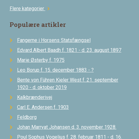
Flere kategorier
chevron_right
Populære artikler
Fangerne i Horsens Statsfængsel
Edvard Albert Baadh f. 1821 - d. 23. august 1897
Marie Østerby f. 1975
Leo Borup f. 15. december 1883 - ?
Bente von Führen Kieler West f. 21. september
1920 - d. oktober 2019
Kalkbrænderivej
Carl E. Andersen f. 1903
Feldborg
Johan Marryat Johansen d. 3. november 1928.
Poul Sophus Vogelius f. 28. februar 1811 - d. 16.