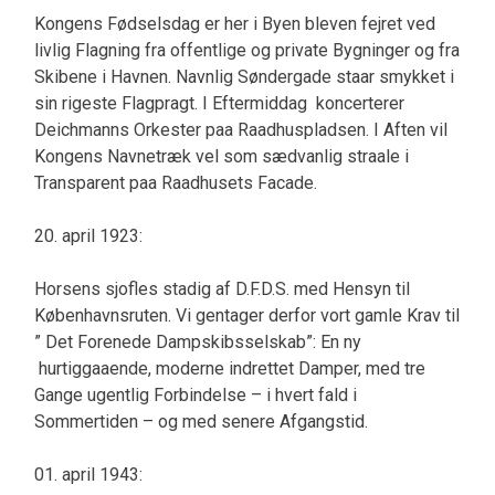
Kongens Fødselsdag er her i Byen bleven fejret ved
livlig Flagning fra offentlige og private Bygninger og fra
Skibene i Havnen. Navnlig Søndergade staar smykket i
sin rigeste Flagpragt. I Eftermiddag koncerterer
Deichmanns Orkester paa Raadhuspladsen. I Aften vil
Kongens Navnetræk vel som sædvanlig straale i
Transparent paa Raadhusets Facade.
20. april 1923:
Horsens sjofles stadig af D.F.D.S. med Hensyn til
Københavnsruten. Vi gentager derfor vort gamle Krav til
” Det Forenede Dampskibsselskab”: En ny
hurtiggaaende, moderne indrettet Damper, med tre
Gange ugentlig Forbindelse – i hvert fald i
Sommertiden – og med senere Afgangstid.
01. april 1943: