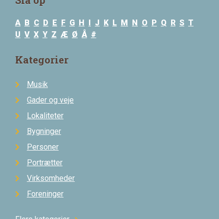
A
B
C
D
E
F
G
H
I
J
K
L
M
N
O
P
Q
R
S
T
U
V
X
Y
Z
Æ
Ø
Å
#
Kategorier
Musik
Gader og veje
Lokaliteter
Bygninger
Personer
Portrætter
Virksomheder
Foreninger