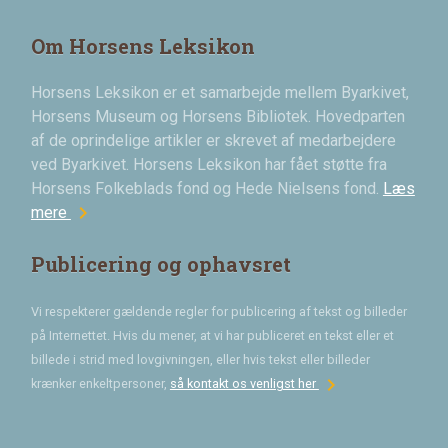
Om Horsens Leksikon
Horsens Leksikon er et samarbejde mellem Byarkivet,
Horsens Museum og Horsens Bibliotek. Hovedparten
af de oprindelige artikler er skrevet af medarbejdere
ved Byarkivet. Horsens Leksikon har fået støtte fra
Horsens Folkeblads fond og Hede Nielsens fond.
Læs
chevron_right
mere
Publicering og ophavsret
Vi respekterer gældende regler for publicering af tekst og billeder
på Internettet. Hvis du mener, at vi har publiceret en tekst eller et
billede i strid med lovgivningen, eller hvis tekst eller billeder
chevron_right
krænker enkeltpersoner,
så kontakt os venligst her