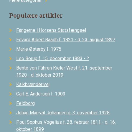
Flere kategorier
chevron_right
Populære artikler
Fangerne i Horsens Statsfængsel
Edvard Albert Baadh f. 1821 - d. 23. august 1897
Marie Østerby f. 1975
Leo Borup f. 15. december 1883 - ?
Bente von Führen Kieler West f. 21. september
1920 - d. oktober 2019
Kalkbrænderivej
Carl E. Andersen f. 1903
Feldborg
Johan Marryat Johansen d. 3. november 1928.
Poul Sophus Vogelius f. 28. februar 1811 - d. 16.
oktober 1899