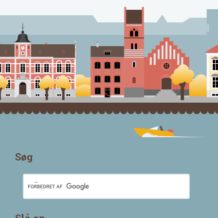
Søg
Slå op