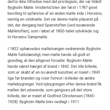
derfor ikke tilfredse med det privilegium, der var tildelt
Bygholm Mølle. Imidlertid blev der først i 1787 givet
bevilling til opførelse af en anden mølle inde i Horsens,
nemlig en vindmølle. Det var denne mølle placeret på
det, der dengang hed Sparretoften (ved nuværende
Mølletoften), som i løbet af 1800-tallet udviklede sig
til Horsens Dampmølle.
I 1832 ophævedes mølletvangen vedrørende Bygholm
Mølle fuldstændigt, men mølle havde så godt et
grundlag, at den alligevel forsatte. Bygholm Mølle
havde været hærget af brand i 1843. Det lille billede,
som er skabt af en nu ukendt kunstner, er malet i 1843
lige før branden og viser forrest i billeder de ældre
møllebygninger. Ved nybygningen efter denne brand fik
møllen det udseende, som gengives på det store
billede, der er malet af Godfred Christensen (1845-
1928). Bygholm Mølle blev nedlagt i 1911.