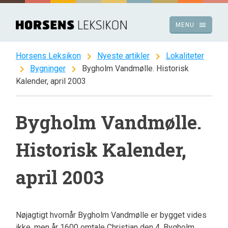
Spring
til
menu
MENU
indhold
chevron_right
chevron_right
Horsens Leksikon
Nyeste artikler
Lokaliteter
chevron_right
chevron_right
Bygninger
Bygholm Vandmølle. Historisk
Kalender, april 2003
Bygholm Vandmølle.
Historisk Kalender,
april 2003
Nøjagtigt hvornår Bygholm Vandmølle er bygget vides
ikke, men år 1600 omtale Christian den 4. Bygholm