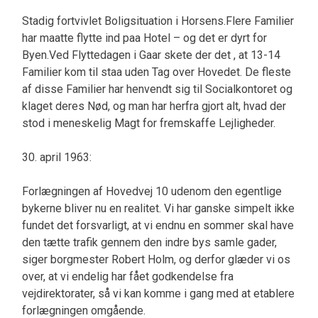
Stadig fortvivlet Boligsituation i Horsens.Flere Familier
har maatte flytte ind paa Hotel – og det er dyrt for
Byen.Ved Flyttedagen i Gaar skete der det , at 13-14
Familier kom til staa uden Tag over Hovedet. De fleste
af disse Familier har henvendt sig til Socialkontoret og
klaget deres Nød, og man har herfra gjort alt, hvad der
stod i meneskelig Magt for fremskaffe Lejligheder.
30. april 1963:
Forlægningen af Hovedvej 10 udenom den egentlige
bykerne bliver nu en realitet. Vi har ganske simpelt ikke
fundet det forsvarligt, at vi endnu en sommer skal have
den tætte trafik gennem den indre bys samle gader,
siger borgmester Robert Holm, og derfor glæder vi os
over, at vi endelig har fået godkendelse fra
vejdirektorater, så vi kan komme i gang med at etablere
forlægningen omgående.