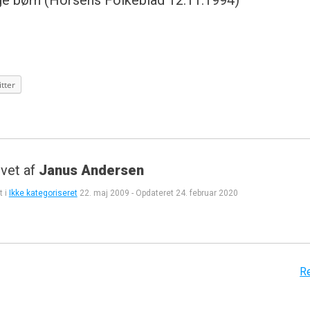
ge børn (Horsens Folkeblad 12.11.1994)
tter
vet af
Janus Andersen
t i
Ikke kategoriseret
22. maj 2009
-
Opdateret
24. februar 2020
gation
R