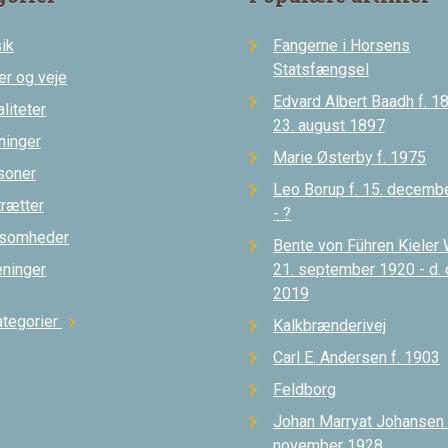
ik
Fangerne i Horsens
Statsfængsel
er og veje
Edvard Albert Baadh f. 18
liteter
23. august 1897
ninger
Marie Østerby f. 1975
soner
Leo Borup f. 15. decemb
trætter
- ?
ksomheder
Bente von Führen Kieler 
eninger
21. september 1920 - d.
2019
ategorier
chevron_right
Kalkbrænderivej
Carl E. Andersen f. 1903
Feldborg
Johan Marryat Johansen d
november 1928.