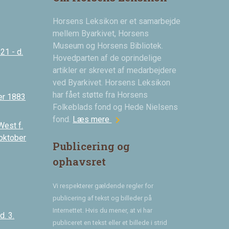
Horsens Leksikon er et samarbejde
mellem Byarkivet, Horsens
Museum og Horsens Bibliotek.
21 - d.
Hovedparten af de oprindelige
artikler er skrevet af medarbejdere
ved Byarkivet. Horsens Leksikon
har fået støtte fra Horsens
er 1883
Folkeblads fond og Hede Nielsens
chevron_right
fond.
Læs mere
West f.
 oktober
Publicering og
ophavsret
Vi respekterer gældende regler for
publicering af tekst og billeder på
Internettet. Hvis du mener, at vi har
. 3.
publiceret en tekst eller et billede i strid