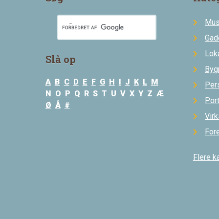
Mus
Gad
Loka
Slå op
Byg
A
B
C
D
E
F
G
H
I
J
K
L
M
Per
N
O
P
Q
R
S
T
U
V
X
Y
Z
Æ
Por
Ø
Å
#
Vir
For
Flere k