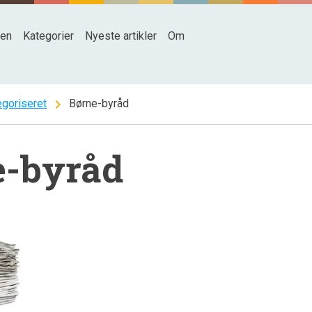
den
Kategorier
Nyeste artikler
Om
chevron_right
egoriseret
Børne-byråd
e-byråd