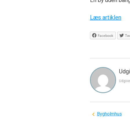
En by uden ban
Læs artiklen
Facebook
Twi
Udgi
Udgive
Indlægsnavi
Bygholmhus