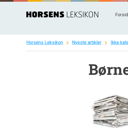
Spring
til
Forsi
indhold
chevron_right
chevron_right
Horsens Leksikon
Nyeste artikler
Ikke kat
Børn