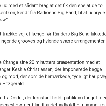
 ud med et sådant brag at det fik den ene at de to
ntzon, kendt fra Radioens Big Band, til at udbryd
low”
.
at trække vejret længe før Randers Big Band lukked
svingende grooves og hylende svære arrangementer 
e Change sine 20 minutters præsentation med et
sanger Keshia Christiansen, der imponerede begge
g mod, der som de bemærkede, tydeligt bar præg
a Fitzgerald.
d fra Odder, der konstant holdt publikum fanget me
 sceneshow, der blandt andet indholdt et nummer m