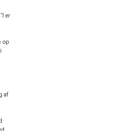
e
“I er
e op
i
 af
d
ed