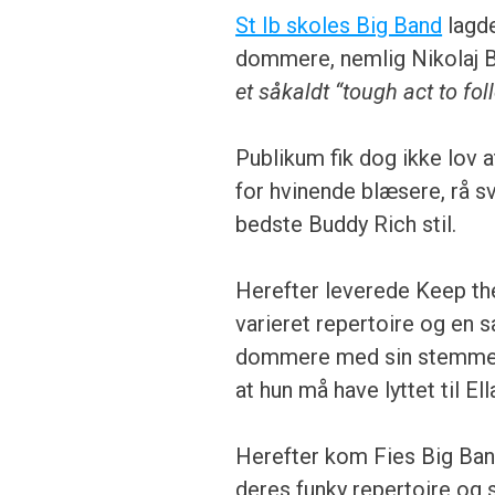
St Ib skoles Big Band
lagde
dommere, nemlig Nikolaj Be
et såkaldt “tough act to fol
Publikum fik dog ikke lov 
for hvinende blæsere, rå 
bedste Buddy Rich stil.
Herefter leverede Keep th
varieret repertoire og en 
dommere med sin stemme o
at hun må have lyttet til Ell
Herefter kom Fies Big Ban
deres funky repertoire og