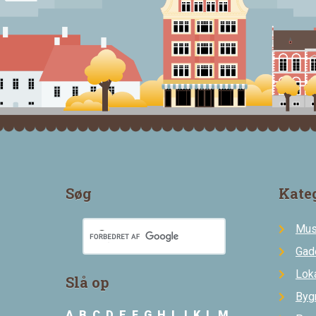
Søg
Kate
Mus
Gad
Loka
Slå op
Byg
A
B
C
D
E
F
G
H
I
J
K
L
M