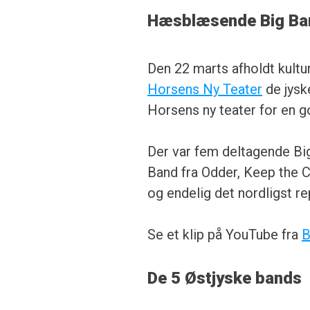
Hæsblæsende Big Ban
Den 22 marts afholdt kult
Horsens Ny Teater
de jysk
Horsens ny teater for en g
Der var fem deltagende Bi
Band fra Odder, Keep the C
og endelig det nordligst r
Se et klip på YouTube fra
B
De 5 Østjyske bands