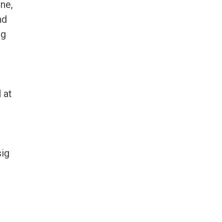
rne,
nd
ig
 at
sig