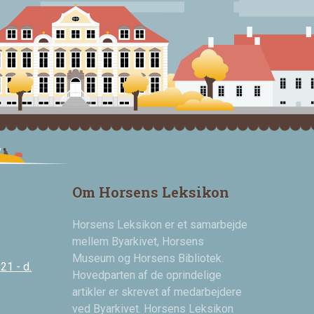
Om Horsens Leksikon
Horsens Leksikon er et samarbejde
mellem Byarkivet, Horsens
Museum og Horsens Bibliotek.
21 - d.
Hovedparten af de oprindelige
artikler er skrevet af medarbejdere
ved Byarkivet. Horsens Leksikon