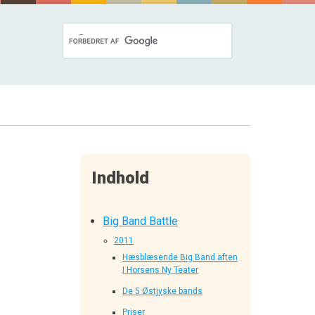
Indhold
Big Band Battle
2011
Hæsblæsende Big Band aften
I Horsens Ny Teater
De 5 Østjyske bands
Priser