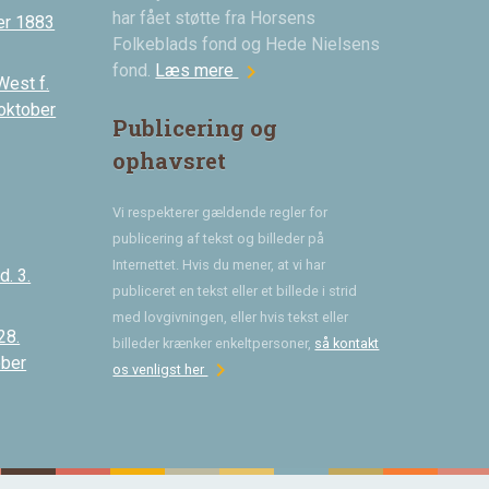
har fået støtte fra Horsens
er 1883
Folkeblads fond og Hede Nielsens
chevron_right
fond.
Læs mere
West f.
 oktober
Publicering og
ophavsret
Vi respekterer gældende regler for
publicering af tekst og billeder på
Internettet. Hvis du mener, at vi har
. 3.
publiceret en tekst eller et billede i strid
med lovgivningen, eller hvis tekst eller
28.
billeder krænker enkeltpersoner,
så kontakt
ober
chevron_right
os venligst her