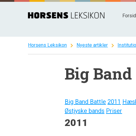
Spring
til
Forsi
indhold
chevron_right
chevron_right
Horsens Leksikon
Nyeste artikler
Instituti
Big Band 
Big Band Battle
2011
Hæsb
Østjyske bands
Priser
2011