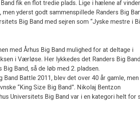
Band fik en flot tredie plads. Lige i hælene af vinde
e, men yderst godt sammenspillede Randers Big Ba
rsitets Big Band med sejren som “Jyske mestre i B
en med Århus Big Band mulighed for at deltage i
aksen i Værløse. Her lykkedes det Randers Big Band
s Big Band, så de løb med 2. pladsen.
ig Band Battle 2011, blev det over 40 år gamle, men
nske “King Size Big Band”. Nikolaj Bentzon
s Universitets Big Band var i en kategori helt for 