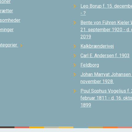
soner
Leo Borup f. 15. decemb
trætter
- ?
ksomheder
Bente von Führen Kieler 
eninger
21. september 1920 - d.
2019
ategorier
chevron_right
Kalkbrænderivej
Carl E. Andersen f. 1903
Feldborg
Johan Marryat Johansen d
november 1928.
Poul Sophus Vogelius f. 
februar 1811 - d. 16. okt
1899