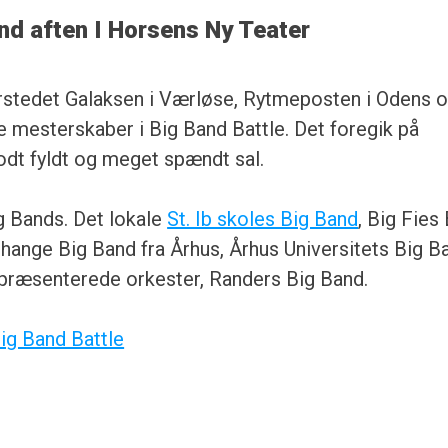
d aften I Horsens Ny Teater
urstedet Galaksen i Værløse, Rytmeposten i Odens 
e mesterskaber i Big Band Battle. Det foregik på
odt fyldt og meget spændt sal.
g Bands. Det lokale
St. Ib skoles Big Band
, Big Fies
hange Big Band fra Århus, Århus Universitets Big B
epræsenterede orkester, Randers Big Band.
ig Band Battle