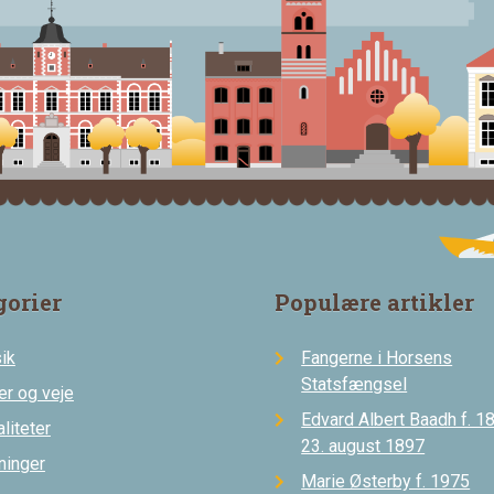
gorier
Populære artikler
ik
Fangerne i Horsens
Statsfængsel
er og veje
Edvard Albert Baadh f. 18
liteter
23. august 1897
ninger
Marie Østerby f. 1975