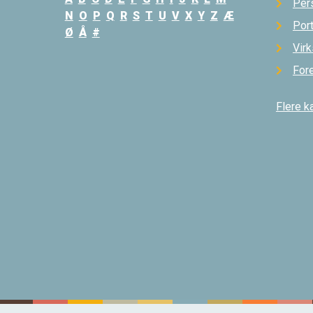
Per
N
O
P
Q
R
S
T
U
V
X
Y
Z
Æ
Por
Ø
Å
#
Vir
For
Flere k