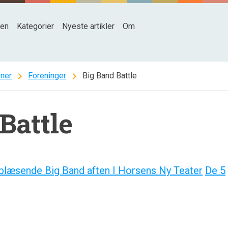
den
Kategorier
Nyeste artikler
Om
chevron_right
chevron_right
oner
Foreninger
Big Band Battle
Battle
læsende Big Band aften I Horsens Ny Teater
De 5