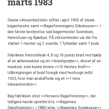
marts 1983
Denne virksomhed blev stiftet i april 1900 af lokale
bagermestre samt >>Bagerforeningens Enkekasse<<. I
den første bestyrelse sad bagermester Svendsen,
Henrichsen og Kjærbye. På virksomheden var der fra
starten 1 mester og 2 svende, 1 fyrbøder samt 1 kusk.
Fabrikken fremstillede 4, 8 og 16 punds brød ved hjælp
af en æltemaskine og en >>brødsprøjte<<, drevet af en
maskine, som kunne levere >>10 Hestes Kraft<<.
Udbringningen af brød foregik med hestvogn indtil
1925, hvor man anskaffede sig et >>1 tons
Vareautomobil<<.
Bag fabrikken stod >>Horsens Bagerforening<<, der
tidligere havde oprettet bl.a. >>Bagernes
Sangforening<< i 1880`erne, >>Bagernes Sygekasse<<