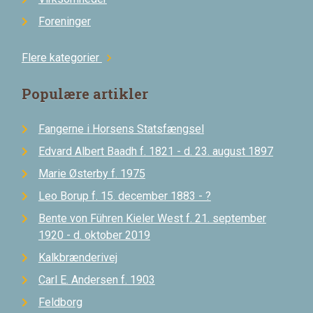
Foreninger
Flere kategorier
chevron_right
Populære artikler
Fangerne i Horsens Statsfængsel
Edvard Albert Baadh f. 1821 - d. 23. august 1897
Marie Østerby f. 1975
Leo Borup f. 15. december 1883 - ?
Bente von Führen Kieler West f. 21. september
1920 - d. oktober 2019
Kalkbrænderivej
Carl E. Andersen f. 1903
Feldborg