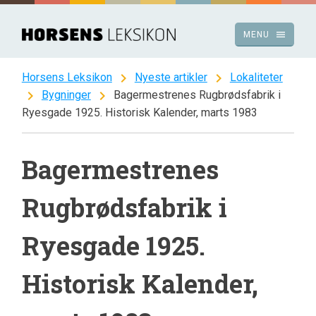
Spring
til
menu
MENU
indhold
chevron_right
chevron_right
Horsens Leksikon
Nyeste artikler
Lokaliteter
chevron_right
chevron_right
Bygninger
Bagermestrenes Rugbrødsfabrik i
Ryesgade 1925. Historisk Kalender, marts 1983
Bagermestrenes
Rugbrødsfabrik i
Ryesgade 1925.
Historisk Kalender,