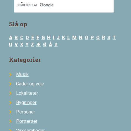
Slå op
A
B
C
D
E
F
G
H
I
J
K
L
M
N
O
P
Q
R
S
T
U
V
X
Y
Z
Æ
Ø
Å
#
Kategorier
Musik
Gader og veje
Lokaliteter
Bygninger
Personer
Portrætter
Virksomheder