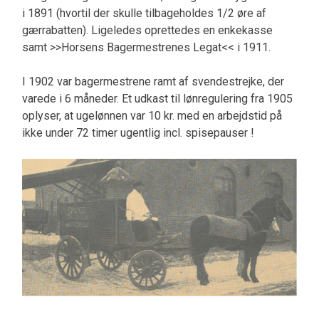
i 1891 (hvortil der skulle tilbageholdes 1/2 øre af
gærrabatten). Ligeledes oprettedes en enkekasse
samt >>Horsens Bagermestrenes Legat<< i 1911.
I 1902 var bagermestrene ramt af svendestrejke, der
varede i 6 måneder. Et udkast til lønregulering fra 1905
oplyser, at ugelønnen var 10 kr. med en arbejdstid på
ikke under 72 timer ugentlig incl. spisepauser !