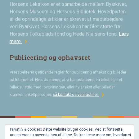
Horsens Leksikon er et samarbejde mellem Byarkivet,
Horsens Museum og Horsens Bibliotek. Hovedparten
af de oprindelige artikler er skrevet af medarbejdere
ved Byarkivet. Horsens Leksikon har fået støtte fra
Horsens Folkeblads fond og Hede Nielsens fond.
Læs
chevron_right
mere
Publicering og ophavsret
Vi respekterer gældende regler for publicering af tekst og billeder
på Internettet. Hvis du mener, at vi har publiceret en tekst eller et
billede i strid med lovgivningen, eller hvis tekst eller billeder
chevron_right
krænker enkeltpersoner,
så kontakt os venligst her
Privatliv & cookies: Dette website bruger cookies. Ved at fortsætte,
Bygget med
accepterer du anvendelsen af disse. Du kan læse mere om, hvordan vi
WordPress
og