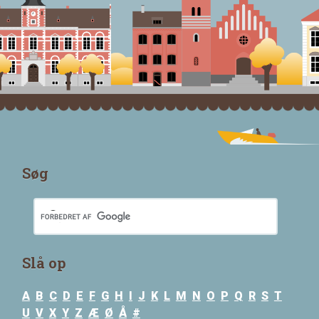
Søg
Slå op
A
B
C
D
E
F
G
H
I
J
K
L
M
N
O
P
Q
R
S
T
U
V
X
Y
Z
Æ
Ø
Å
#