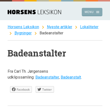
Spring
til
menu
MENU
indhold
chevron_right
chevron_right
Horsens Leksikon
Nyeste artikler
Lokaliteter
chevron_right
chevron_right
Bygninger
Badeanstalter
Badeanstalter
Fra Carl Th. Jørgensens
udklipssamling:
Badeanstalter
,
Badeanstalt
.
Facebook
Twitter