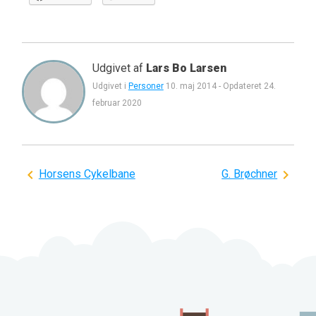
Udgivet af
Lars Bo Larsen
Udgivet i
Personer
10. maj 2014
-
Opdateret
24.
februar 2020
Indlægsnavigation
Horsens Cykelbane
G. Brøchner