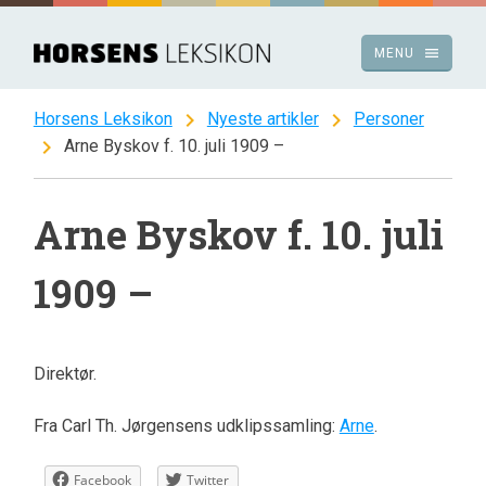
Spring
til
menu
MENU
indhold
chevron_right
chevron_right
Horsens Leksikon
Nyeste artikler
Personer
chevron_right
Arne Byskov f. 10. juli 1909 –
Arne Byskov f. 10. juli
1909 –
Direktør.
Fra Carl Th. Jørgensens udklipssamling:
Arne
.
Facebook
Twitter