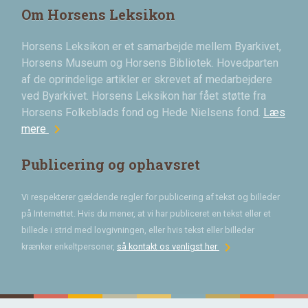
Om Horsens Leksikon
Horsens Leksikon er et samarbejde mellem Byarkivet,
Horsens Museum og Horsens Bibliotek. Hovedparten
af de oprindelige artikler er skrevet af medarbejdere
ved Byarkivet. Horsens Leksikon har fået støtte fra
Horsens Folkeblads fond og Hede Nielsens fond.
Læs
chevron_right
mere
Publicering og ophavsret
Vi respekterer gældende regler for publicering af tekst og billeder
på Internettet. Hvis du mener, at vi har publiceret en tekst eller et
billede i strid med lovgivningen, eller hvis tekst eller billeder
chevron_right
krænker enkeltpersoner,
så kontakt os venligst her