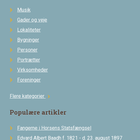
Musik
Gader og veje
Lokaliteter
Bygninger
Personer
Portrætter
Virksomheder
Foreninger
Flere kategorier
chevron_right
Populære artikler
Fangerne i Horsens Statsfængsel
Edvard Albert Baadh f. 1821 - d. 23. august 1897