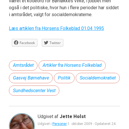
været et kodeord for Bønløkkes virke, i jobbet men
også i det politiske, hvor hun i flere perioder har siddet
i amtsrådet, valgt for socialdemokraterne.
Læs artiklen fra Horsens Folkeblad 01.04 1995
Facebook
Twitter
Amtsrådet
Artikler fra Horsens Folkeblad
Gasvej Børnehave
Politik
Socialdemokratiet
Sundhedscenter Vest
Udgivet af
Jette Holst
Udgivet i
Personer
1. oktober 2009
-
Opdateret
24.