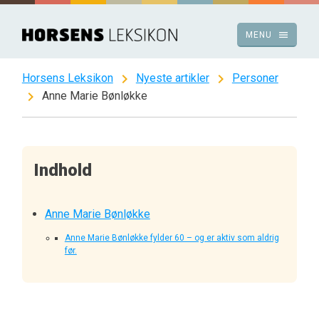
Spring
til
menu
MENU
indhold
chevron_right
chevron_right
Horsens Leksikon
Nyeste artikler
Personer
chevron_right
Anne Marie Bønløkke
Indhold
Anne Marie Bønløkke
Anne Marie Bønløkke fylder 60 – og er aktiv som aldrig
før.