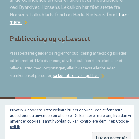
ved Byarkivet. Horsens Leksikon har fået støtte fra
Horsens Folkeblads fond og Hede Nielsens fond.
Læs
chevron_right
mere
Publicering og ophavsret
Vi respekterer gældende regler for publicering af tekst og billeder
på Internettet. Hvis du mener, at vi har publiceret en tekst eller et
billede i strid med lovgivningen, eller hvis tekst eller billeder
chevron_right
krænker enkeltpersoner,
så kontakt os venligst her
Privatliv & cookies: Dette website bruger cookies. Ved at fortsætte,
Bygget med
accepterer du anvendelsen af disse. Du kan læse mere om, hvordan vi
WordPress
og
anvender cookies, samt hvordan du kan kontrollere dem, her:
Cookie-
favorite
af
politik
Bechster