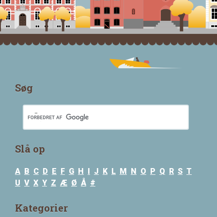
Søg
Slå op
A
B
C
D
E
F
G
H
I
J
K
L
M
N
O
P
Q
R
S
T
U
V
X
Y
Z
Æ
Ø
Å
#
Kategorier