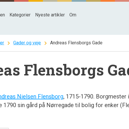
den
Kategorier
Nyeste artikler
Om
chevron_right
chevron_right
ter
Gader og veje
Andreas Flensborgs Gade
as Flensborgs Ga
ndreas Nielsen Flensborg
, 1715-1790. Borgmester 
1790 sin gård på Nørregade til bolig for enker (F