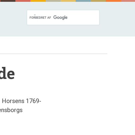
de
i Horsens 1769-
lensborgs