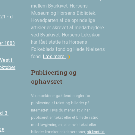
mellem Byarkivet, Horsens
Museum og Horsens Bibliotek.
21 - d.
Hovedparten af de oprindelige
artikler er skrevet af medarbejdere
ved Byarkivet. Horsens Leksikon
har fået støtte fra Horsens
er 1883
Folkeblads fond og Hede Nielsens
chevron_right
fond.
Læs mere
West f.
 oktober
Publicering og
ophavsret
Vi respekterer gældende regler for
publicering af tekst og billeder på
Internettet. Hvis du mener, at vi har
. 3.
publiceret en tekst eller et billede i strid
med lovgivningen, eller hvis tekst eller
28.
billeder krænker enkeltpersoner,
så kontakt