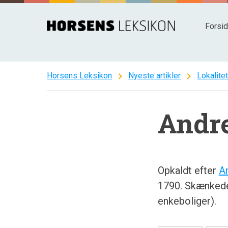
Spring
til
Forsi
indhold
chevron_right
chevron_right
Horsens Leksikon
Nyeste artikler
Lokalite
Andre
Opkaldt efter
A
1790. Skænkede 
enkeboliger).