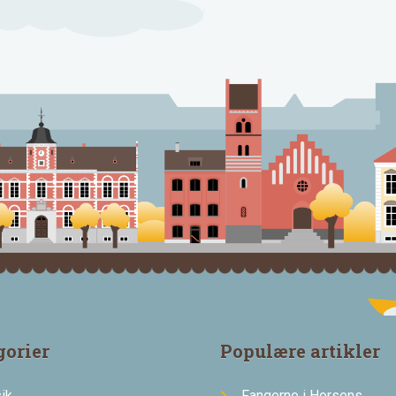
gorier
Populære artikler
ik
Fangerne i Horsens