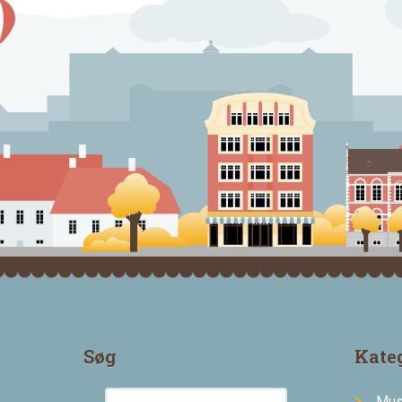
Søg
Kate
Mus