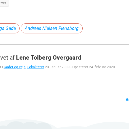
tter
rgs Gade
Andreas Nielsen Flensborg
vet af
Lene Tolberg Overgaard
t i
Gader og veje
,
Lokaliteter
23. januar 2009
-
Opdateret
24. februar 2020
gation
A