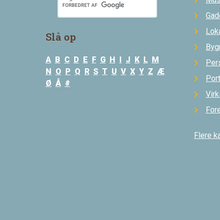
Gad
Loka
Slå op
Byg
A
B
C
D
E
F
G
H
I
J
K
L
M
Per
N
O
P
Q
R
S
T
U
V
X
Y
Z
Æ
Por
Ø
Å
#
Vir
For
Flere k