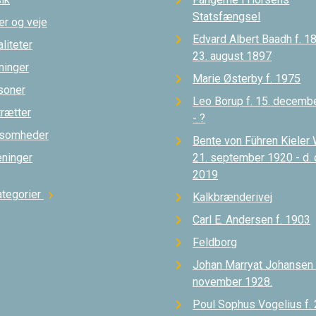
Statsfængsel
er og veje
Edvard Albert Baadh f. 18
liteter
23. august 1897
ninger
Marie Østerby f. 1975
soner
Leo Borup f. 15. decemb
trætter
- ?
ksomheder
Bente von Führen Kieler 
eninger
21. september 1920 - d.
2019
ategorier
chevron_right
Kalkbrænderivej
Carl E. Andersen f. 1903
Feldborg
Johan Marryat Johansen d
november 1928.
Poul Sophus Vogelius f. 