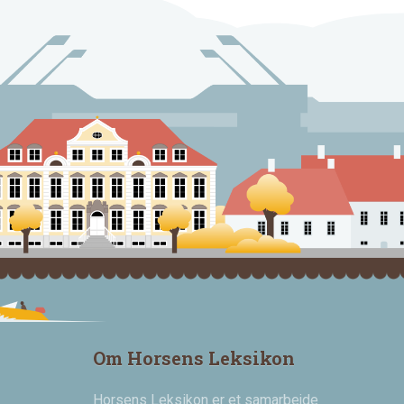
Om Horsens Leksikon
Horsens Leksikon er et samarbejde