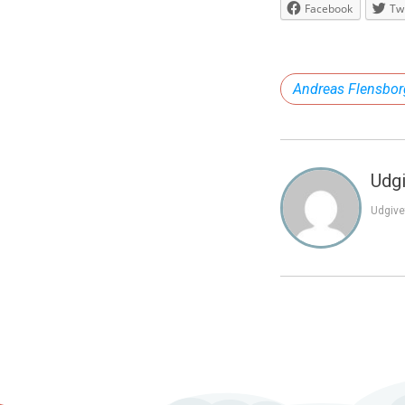
Facebook
Twi
Andreas Flensbo
Udgi
Udgive
Indlægsnavi