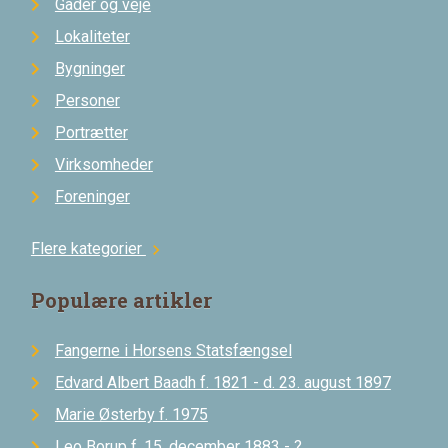
Gader og veje
Lokaliteter
Bygninger
Personer
Portrætter
Virksomheder
Foreninger
Flere kategorier
chevron_right
Populære artikler
Fangerne i Horsens Statsfængsel
Edvard Albert Baadh f. 1821 - d. 23. august 1897
Marie Østerby f. 1975
Leo Borup f. 15. december 1883 - ?