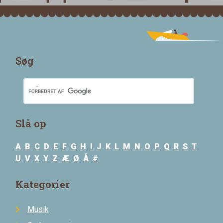
Søg
Slå op
A
B
C
D
E
F
G
H
I
J
K
L
M
N
O
P
Q
R
S
T
U
V
X
Y
Z
Æ
Ø
Å
#
Kategorier
Musik