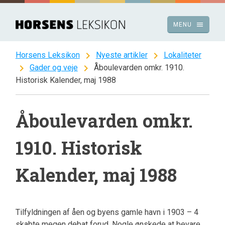
Spring
til
menu
MENU
indhold
chevron_right
chevron_right
Horsens Leksikon
Nyeste artikler
Lokaliteter
chevron_right
chevron_right
Gader og veje
Åboulevarden omkr. 1910.
Historisk Kalender, maj 1988
Åboulevarden omkr.
1910. Historisk
Kalender, maj 1988
Tilfyldningen af åen og byens gamle havn i 1903 – 4
skabte megen debat forud. Nogle ønskede at bevare