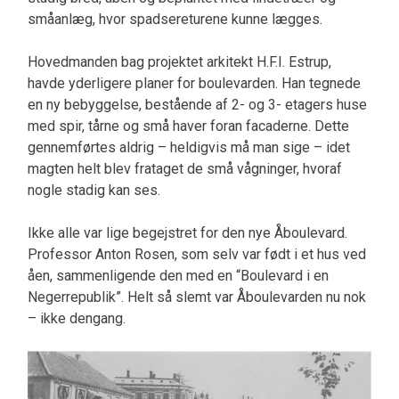
småanlæg, hvor spadsereturene kunne lægges.
Hovedmanden bag projektet arkitekt H.F.I. Estrup,
havde yderligere planer for boulevarden. Han tegnede
en ny bebyggelse, bestående af 2- og 3- etagers huse
med spir, tårne og små haver foran facaderne. Dette
gennemførtes aldrig – heldigvis må man sige – idet
magten helt blev frataget de små vågninger, hvoraf
nogle stadig kan ses.
Ikke alle var lige begejstret for den nye Åboulevard.
Professor Anton Rosen, som selv var født i et hus ved
åen, sammenligende den med en “Boulevard i en
Negerrepublik”. Helt så slemt var Åboulevarden nu nok
– ikke dengang.