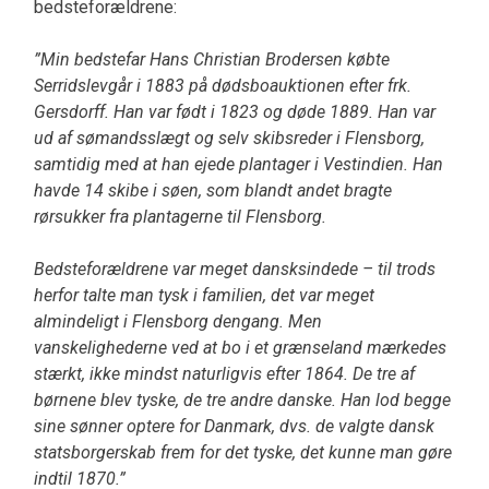
bedsteforældrene:
”Min bedstefar Hans Christian Brodersen købte
Serridslevgår i 1883 på dødsboauktionen efter frk.
Gersdorff. Han var født i 1823 og døde 1889. Han var
ud af sømandsslægt og selv skibsreder i Flensborg,
samtidig med at han ejede plantager i Vestindien. Han
havde 14 skibe i søen, som blandt andet bragte
rørsukker fra plantagerne til Flensborg.
Bedsteforældrene var meget dansksindede – til trods
herfor talte man tysk i familien, det var meget
almindeligt i Flensborg dengang. Men
vanskelighederne ved at bo i et grænseland mærkedes
stærkt, ikke mindst naturligvis efter 1864. De tre af
børnene blev tyske, de tre andre danske. Han lod begge
sine sønner optere for Danmark, dvs. de valgte dansk
statsborgerskab frem for det tyske, det kunne man gøre
indtil 1870.”