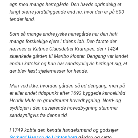
egn med mange herregårde. Den havde oprindelig et
langt større jordtilliggende end nu, hvor den er på 500
tønder land.
Som så mange andre jyske herregårde har den haft
mange forskellige ejere i tidens løb. Den første der
nævnes er Katrine Clausdatter Krumpen, der i 1424
skænkede gården til Maribo kloster. Dengang var landet
endnu katolsk og hun har sandsynligvis betinget sig, at
der blev læst sjælemesser for hende.
Man ved ikke, hvordan gården så ud dengang, men på
et eller andet tidspunkt efter 1692 byggede kancelliråd
Henrik Mule en grundmuret hovedbygning. Nord- og
sydfløjen i den nuværende hovedbygning stammer
sandsynligvis fra denne tid.
I 1749 købte den kendte handelsmand og godsejer
Gerhard Hansen de Lichtenberg
gården og satte