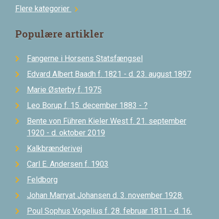
Flere kategorier
chevron_right
Populære artikler
Fangerne i Horsens Statsfængsel
Edvard Albert Baadh f. 1821 - d. 23. august 1897
Marie Østerby f. 1975
Leo Borup f. 15. december 1883 - ?
Bente von Führen Kieler West f. 21. september
1920 - d. oktober 2019
Kalkbrænderivej
Carl E. Andersen f. 1903
Feldborg
Johan Marryat Johansen d. 3. november 1928.
Poul Sophus Vogelius f. 28. februar 1811 - d. 16.