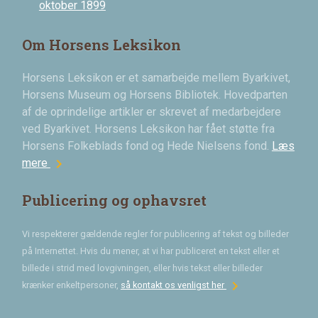
oktober 1899
Om Horsens Leksikon
Horsens Leksikon er et samarbejde mellem Byarkivet,
Horsens Museum og Horsens Bibliotek. Hovedparten
af de oprindelige artikler er skrevet af medarbejdere
ved Byarkivet. Horsens Leksikon har fået støtte fra
Horsens Folkeblads fond og Hede Nielsens fond.
Læs
chevron_right
mere
Publicering og ophavsret
Vi respekterer gældende regler for publicering af tekst og billeder
på Internettet. Hvis du mener, at vi har publiceret en tekst eller et
billede i strid med lovgivningen, eller hvis tekst eller billeder
chevron_right
krænker enkeltpersoner,
så kontakt os venligst her