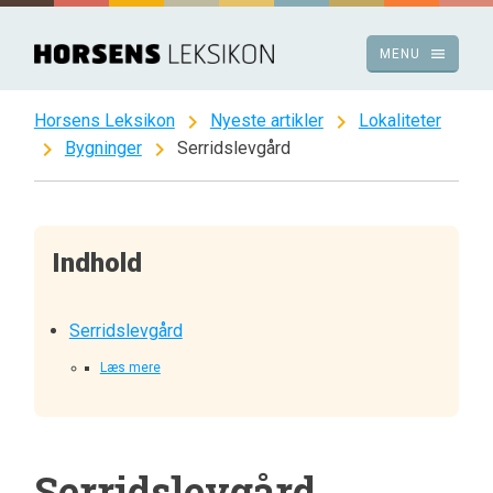
Spring
til
menu
MENU
indhold
chevron_right
chevron_right
Horsens Leksikon
Nyeste artikler
Lokaliteter
chevron_right
chevron_right
Bygninger
Serridslevgård
Indhold
Serridslevgård
Læs mere
Serridslevgård