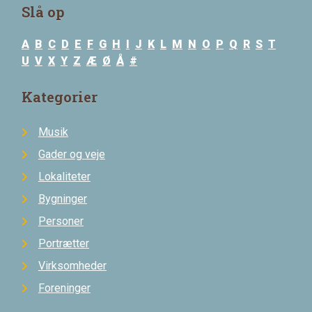
Slå op
A
B
C
D
E
F
G
H
I
J
K
L
M
N
O
P
Q
R
S
T
U
V
X
Y
Z
Æ
Ø
Å
#
Kategorier
Musik
Gader og veje
Lokaliteter
Bygninger
Personer
Portrætter
Virksomheder
Foreninger