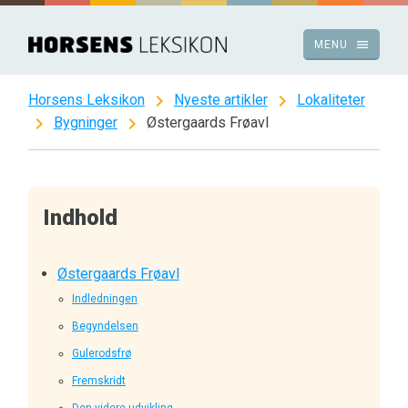
Spring
til
menu
MENU
indhold
chevron_right
chevron_right
Horsens Leksikon
Nyeste artikler
Lokaliteter
chevron_right
chevron_right
Bygninger
Østergaards Frøavl
Indhold
Østergaards Frøavl
Indledningen
Begyndelsen
Gulerodsfrø
Fremskridt
Den videre udvikling