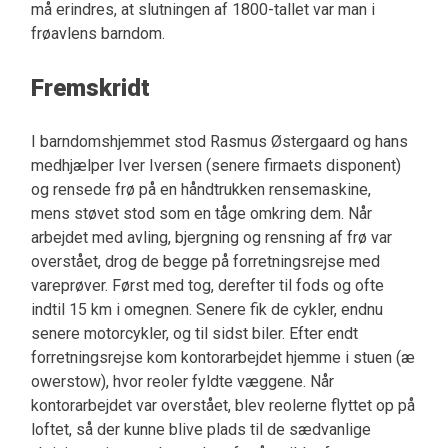
må erindres, at slutningen af 1800-tallet var man i
frøavlens barndom.
Fremskridt
I barndomshjemmet stod Rasmus Østergaard og hans
medhjælper Iver Iversen (senere firmaets disponent)
og rensede frø på en håndtrukken rensemaskine,
mens støvet stod som en tåge omkring dem. Når
arbejdet med avling, bjergning og rensning af frø var
overstået, drog de begge på forretningsrejse med
vareprøver. Først med tog, derefter til fods og ofte
indtil 15 km i omegnen. Senere fik de cykler, endnu
senere motorcykler, og til sidst biler. Efter endt
forretningsrejse kom kontorarbejdet hjemme i stuen (æ
owerstow), hvor reoler fyldte væggene. Når
kontorarbejdet var overstået, blev reolerne flyttet op på
loftet, så der kunne blive plads til de sædvanlige