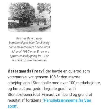
Rasmus Østergaards
barndomshjem, hvor familien og
nogle medarbejdere boede indtil
midten af 1930´erne. En senere
opført renseribygning fra 1912
ses rage op over beboelsen.
Østergaards Frøavl
, der havde en gulerod som
varemærke, var gennem 108 år den største
arbejdsplads i Stensballe med over 100 medarbejdere,
og firmaet prægede i højeste grad livet i
Stensballeområdet. Firmaet var i bund og grund et
resultat af fortidens
”Persillekræmmerne fra Vær
sogn”
.