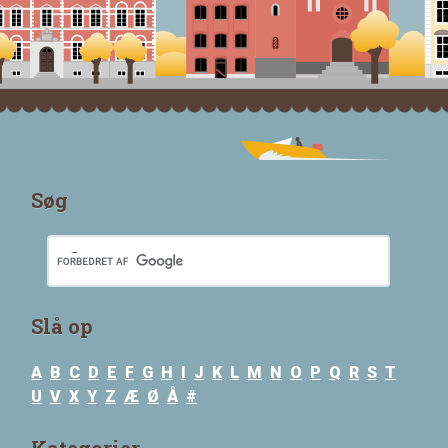
Søg
Slå op
A
B
C
D
E
F
G
H
I
J
K
L
M
N
O
P
Q
R
S
T
U
V
X
Y
Z
Æ
Ø
Å
#