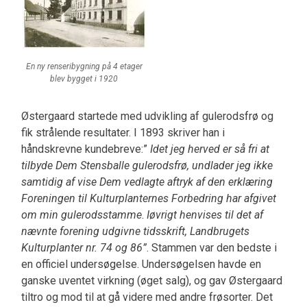
En ny renseribygning på 4 etager
blev bygget i 1920
Østergaard startede med udvikling af gulerodsfrø og
fik strålende resultater. I 1893 skriver han i
håndskrevne kundebreve:”
Idet jeg herved er så fri at
tilbyde Dem Stensballe gulerodsfrø, undlader jeg ikke
samtidig af vise Dem vedlagte aftryk af den erklæring
Foreningen til Kulturplanternes Forbedring har afgivet
om min gulerodsstamme
.
Iøvrigt henvises til det af
nævnte forening udgivne tidsskrift, Landbrugets
Kulturplanter nr. 74 og 86”
. Stammen var den bedste i
en officiel undersøgelse. Undersøgelsen havde en
ganske uventet virkning (øget salg), og gav Østergaard
tiltro og mod til at gå videre med andre frøsorter. Det