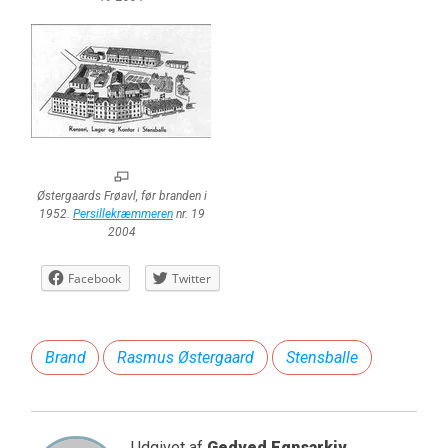
Østergaards Frøavl, før branden i
1952.
Persillekræmmeren
nr. 19
2004
Facebook
Twitter
Brand
Rasmus Østergaard
Stensballe
Udgivet af
Gedved Egnsarkiv