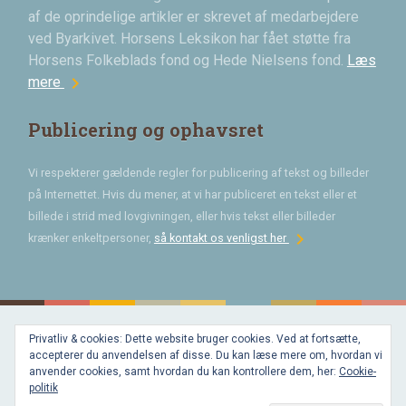
af de oprindelige artikler er skrevet af medarbejdere
ved Byarkivet. Horsens Leksikon har fået støtte fra
Horsens Folkeblads fond og Hede Nielsens fond.
Læs
chevron_right
mere
Publicering og ophavsret
Vi respekterer gældende regler for publicering af tekst og billeder
på Internettet. Hvis du mener, at vi har publiceret en tekst eller et
billede i strid med lovgivningen, eller hvis tekst eller billeder
chevron_right
krænker enkeltpersoner,
så kontakt os venligst her
Privatliv & cookies: Dette website bruger cookies. Ved at fortsætte,
Bygget med
accepterer du anvendelsen af disse. Du kan læse mere om, hvordan vi
WordPress
og
anvender cookies, samt hvordan du kan kontrollere dem, her:
Cookie-
favorite
af
politik
Bechster