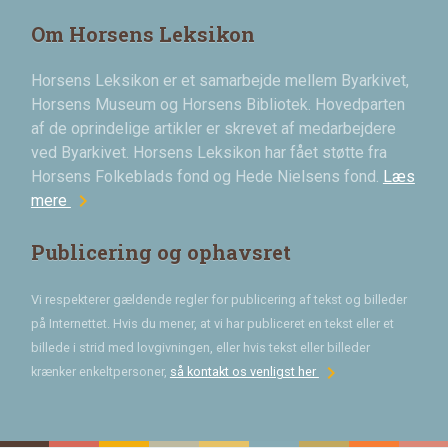
Om Horsens Leksikon
Horsens Leksikon er et samarbejde mellem Byarkivet,
Horsens Museum og Horsens Bibliotek. Hovedparten
af de oprindelige artikler er skrevet af medarbejdere
ved Byarkivet. Horsens Leksikon har fået støtte fra
Horsens Folkeblads fond og Hede Nielsens fond.
Læs
chevron_right
mere
Publicering og ophavsret
Vi respekterer gældende regler for publicering af tekst og billeder
på Internettet. Hvis du mener, at vi har publiceret en tekst eller et
billede i strid med lovgivningen, eller hvis tekst eller billeder
chevron_right
krænker enkeltpersoner,
så kontakt os venligst her