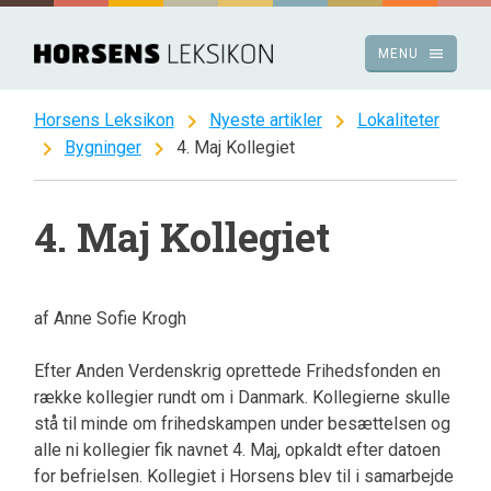
Spring
til
menu
MENU
indhold
chevron_right
chevron_right
Horsens Leksikon
Nyeste artikler
Lokaliteter
chevron_right
chevron_right
Bygninger
4. Maj Kollegiet
4. Maj Kollegiet
af Anne Sofie Krogh
Efter Anden Verdenskrig oprettede Frihedsfonden en
række kollegier rundt om i Danmark. Kollegierne skulle
stå til minde om frihedskampen under besættelsen og
alle ni kollegier fik navnet 4. Maj, opkaldt efter datoen
for befrielsen. Kollegiet i Horsens blev til i samarbejde